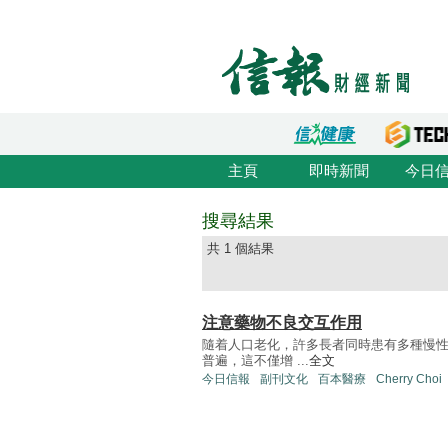
主頁
即時新聞
今日
搜尋結果
共 1 個結果
注意藥物不良交互作用
隨着人口老化，許多長者同時患有多種慢性
普遍，這不僅增 ...
全文
今日信報
副刊文化
百本醫療
Cherry Choi