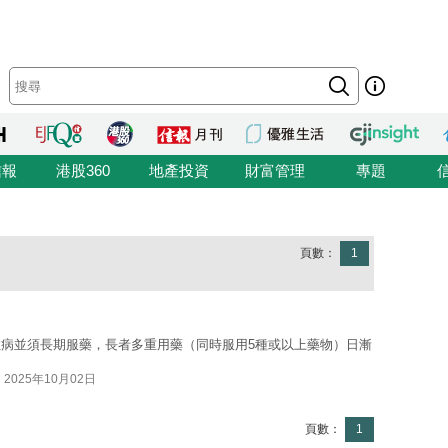
信報
港股360
地產投資
財富管理
專題
頁數：
1
病並須長期服藥，長者多重用藥（同時服用5種或以上藥物）日漸
2025年10月02日
頁數：
1