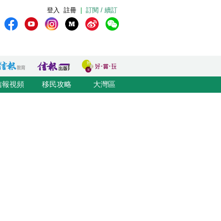
登入
註冊
|
訂閱 / 續訂
信報視頻
移民攻略
大灣區