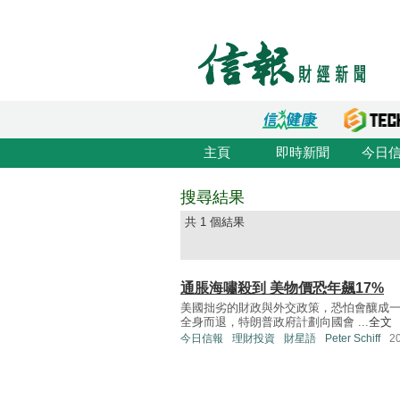
主頁
即時新聞
今日
搜尋結果
共 1 個結果
通脹海嘯殺到 美物價恐年飆17%
美國拙劣的財政與外交政策，恐怕會釀成
全身而退，特朗普政府計劃向國會 ...
全文
今日信報
理財投資
財星語
Peter Schiff
2