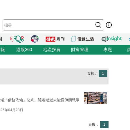
信報
港股360
地產投資
財富管理
專題
頁數：
1
一場「債務依賴」悲劇。隨着遲遲未能從伊朗戰爭
026年04月28日
頁數：
1