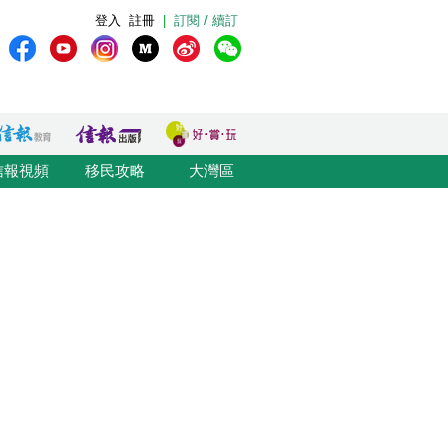
登入
註冊
|
訂閱 / 續訂
信報視頻
移民攻略
大灣區