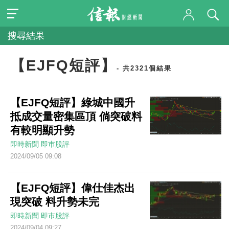
搜尋結果
【EJFQ短評】
- 共2321個結果
【EJFQ短評】綠城中國升
抵成交量密集區頂 倘突破料
有較明顯升勢
即時新聞
即巿股評
2024/09/05 09:08
【EJFQ短評】偉仕佳杰出
現突破 料升勢未完
即時新聞
即巿股評
2024/09/04 09:27