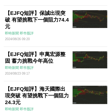
【EJFQ短評】保誠出現突
破 有望挑戰下一個阻力74.4
元
即時新聞
即巿股評
2024/08/26 09:20
【EJFQ短評】申萬宏源整
固 蓄力挑戰今年高位
即時新聞
即巿股評
2024/08/23 09:17
【EJFQ短評】海天國際出
現突破 有望挑戰下一個阻力
24.3元
即時新聞
即巿股評