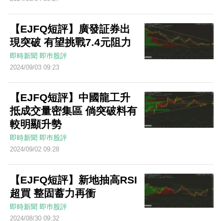
【EJFQ短評】廣發証券出
現突破 有望挑戰7.4元阻力
即時新聞
即巿股評
2024/09/03 09:23
【EJFQ短評】中國龍工升
抵成交量密集區 倘突破料有
較明顯升勢
即時新聞
即巿股評
2024/09/02 09:28
【EJFQ短評】新地抽高RSI
超買 整固蓄力再衝
即時新聞
即巿股評
2024/08/30 09:32