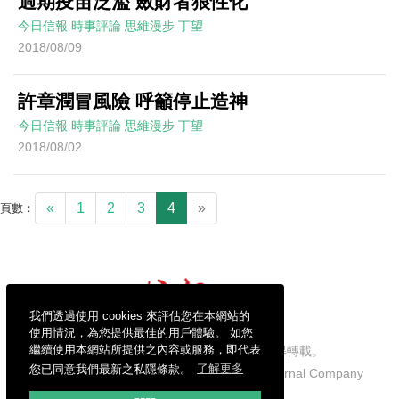
過期疫苗泛濫 斂財者狼性化
今日信報
時事評論
思維漫步
丁望
2018/08/09
許章潤冒風險 呼籲停止造神
今日信報
時事評論
思維漫步
丁望
2018/08/02
«
1
2
3
4
»
頁數：
我們透過使用 cookies 來評估您在本網站的
使用情況，為您提供最佳的用戶體驗。 如您
繼續使用本網站所提供之內容或服務，即代表
信報財經新聞有限公司版權所有，不得轉載。
您已同意我們最新之私隱條款。
了解更多
Copyright © 2026 Hong Kong Economic Journal Company
Limited. All rights reserved.