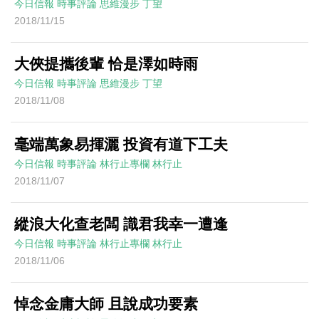
今日信報
時事評論
思維漫步
丁望
2018/11/15
大俠提攜後輩 恰是澤如時雨
今日信報
時事評論
思維漫步
丁望
2018/11/08
毫端萬象易揮灑 投資有道下工夫
今日信報
時事評論
林行止專欄
林行止
2018/11/07
縱浪大化查老闆 識君我幸一遭逢
今日信報
時事評論
林行止專欄
林行止
2018/11/06
悼念金庸大師 且說成功要素