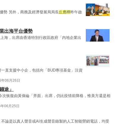
港優勢 另外，商務及經濟發展局局長
丘應樺
昨午啟
企業出海平台優勢
往上海，出席由香港特別行政區政府「內地企業出
府一直支援中小企，包括向「BUD專項基金」注資
26年06月26日
錢途」
 今次恢復由黃偉綸「畀面」出席，仍比疫情前降格，惟美方還是相
6年06月25日
，不論是以真人聲音或AI生成聲音錄製的人工智能營銷電話，均受