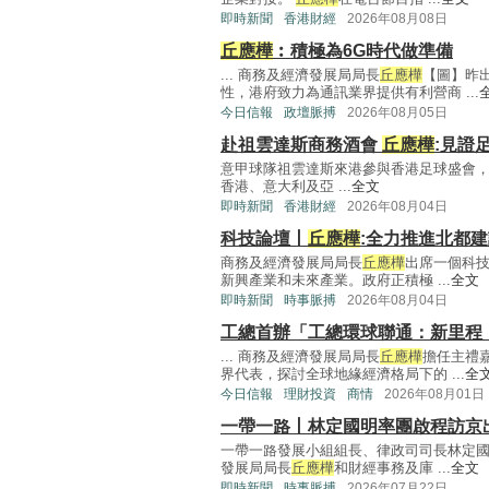
即時新聞
香港財經
2026年08月08日
丘應樺
︰積極為6G時代做準備
... 商務及經濟發展局局長
丘應樺
【圖】昨
性，港府致力為通訊業界提供有利營商 ...
今日信報
政壇脈搏
2026年08月05日
赴祖雲達斯商務酒會
丘應樺
:見證
意甲球隊祖雲達斯來港參與香港足球盛會
香港、意大利及亞 ...
全文
即時新聞
香港財經
2026年08月04日
科技論壇丨
丘應樺
:全力推進北都建
商務及經濟發展局局長
丘應樺
出席一個科
新興產業和未來產業。政府正積極 ...
全文
即時新聞
時事脈搏
2026年08月04日
工總首辦「工總環球聯通：新里程
... 商務及經濟發展局局長
丘應樺
擔任主禮
界代表，探討全球地緣經濟格局下的 ...
全
今日信報
理財投資
商情
2026年08月01日
一帶一路丨林定國明率團啟程訪京
一帶一路發展小組組長、律政司司長林定
發展局局長
丘應樺
和財經事務及庫 ...
全文
即時新聞
時事脈搏
2026年07月22日