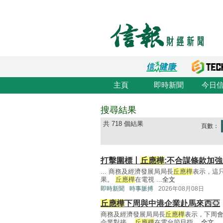
主頁
即時新聞
今日
搜尋結果
共 718 個結果
頁數：
打擊圍標丨
丘應樺
:不合謀條款加
... 商務及經濟發展局局長
丘應樺
表示，這
果。
丘應樺
在電視 ...
全文
即時新聞
時事脈搏
2026年08月08日
丘應樺
下周與中港企業赴馬來西亞
商務及經濟發展局局長
丘應樺
表示，下周
企業對接。
丘應樺
在電台節目指 ...
全文