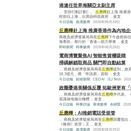
港連任世界海關亞太副主席
... 安排行動計劃》。
丘應樺
赴上海 推廣
程前往上海，出席由特區政府 ...
全文
今日信報
政壇脈搏
2026年06月29日
丘應樺
赴上海 推廣香港作為內地
商務及經濟發展局局長
丘應樺
下午啟程前
海專班」舉行的「香港—助力華東 ...
全文
即時新聞
時事脈搏
2026年06月28日
電商博覽聚焦AI 智能售貨櫃吸睛
掃碼解鎖取商品 關門即自動結算
... 商務及經濟發展局局長
丘應樺
提到，政
16.3億元，將「申請易」資助 ...
全文
今日信報
財經新聞
CEO AI⎹ EJ Tech
20
政圈憂港美關係反覆 拓歐洲更有「
... 商務及經濟發展局局長
丘應樺
作代表。
當識做地拋出橄欖 ...
全文
今日信報
時事評論
香港脈搏
余錦賢
202
丘應樺
：AI推銷電話受規管
... 商務及經濟發展局局長
丘應樺
回覆指出
《條例》規管；又 ...
全文
今日信報
政壇脈搏
2026年06月25日