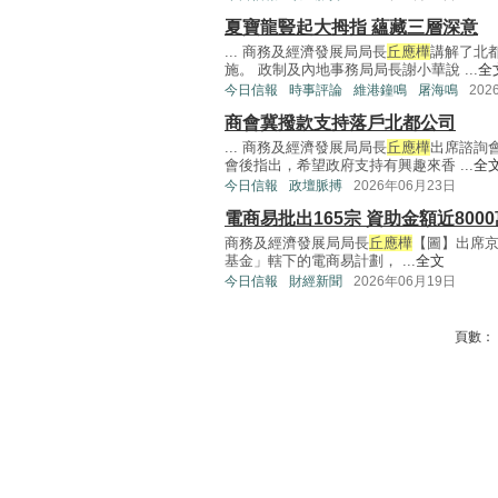
夏寶龍豎起大拇指 蘊藏三層深意
... 商務及經濟發展局局長
丘應樺
講解了北
施。 政制及內地事務局局長謝小華說 ...
全
今日信報
時事評論
維港鐘鳴
屠海鳴
202
商會冀撥款支持落戶北都公司
... 商務及經濟發展局局長
丘應樺
出席諮詢
會後指出，希望政府支持有興趣來香 ...
全
今日信報
政壇脈搏
2026年06月23日
電商易批出165宗 資助金額近800
商務及經濟發展局局長
丘應樺
【圖】出席京
基金」轄下的電商易計劃， ...
全文
今日信報
財經新聞
2026年06月19日
頁數：