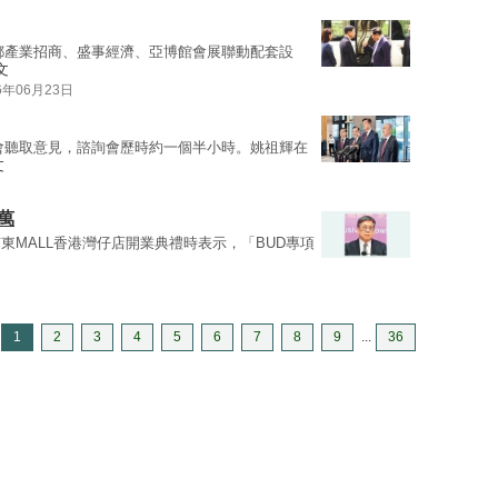
都產業招商、盛事經濟、亞博館會展聯動配套設
文
6年06月23日
會聽取意見，諮詢會歷時約一個半小時。姚祖輝在
文
0萬
東MALL香港灣仔店開業典禮時表示，「BUD專項
1
2
3
4
5
6
7
8
9
...
36