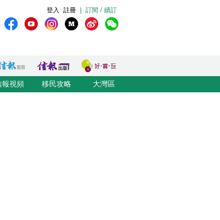
登入
註冊
|
訂閱 / 續訂
信報視頻
移民攻略
大灣區