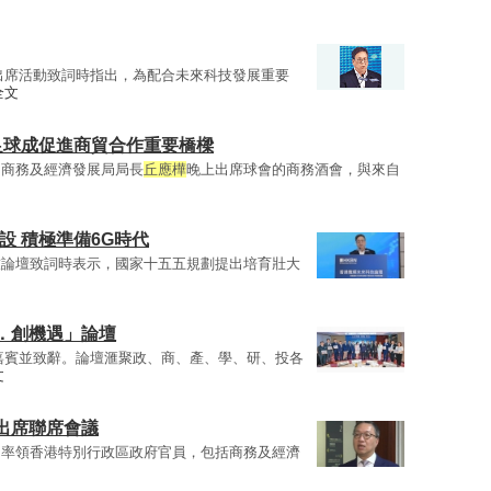
出席活動致詞時指出，為配合未來科技發展重要
全文
足球成促進商貿合作重要橋樑
，商務及經濟發展局局長
丘應樺
晚上出席球會的商務酒會，與來自
設 積極準備6G時代
技論壇致詞時表示，國家十五五規劃提出培育壯大
．創機遇」論壇
嘉賓並致辭。論壇滙聚政、商、產、學、研、投各
文
出席聯席會議
國率領香港特別行政區政府官員，包括商務及經濟