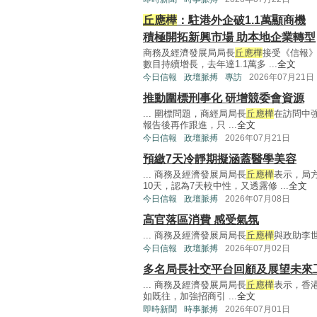
丘應樺
：駐港外企破1.1萬顯商機
積極開拓新興市場 助本地企業轉型
商務及經濟發展局局長
丘應樺
接受《信報
數目持續增長，去年達1.1萬多 ...
全文
今日信報
政壇脈搏
專訪
2026年07月21日
推動圍標刑事化 研增競委會資源
... 圍標問題，商經局局長
丘應樺
在訪問中
報告後再作跟進，只 ...
全文
今日信報
政壇脈搏
2026年07月21日
預繳7天冷靜期擬涵蓋醫學美容
... 商務及經濟發展局局長
丘應樺
表示，局
10天，認為7天較中性，又透露修 ...
全文
今日信報
政壇脈搏
2026年07月08日
高官落區消費 感受氣氛
... 商務及經濟發展局局長
丘應樺
與政助李世
今日信報
政壇脈搏
2026年07月02日
多名局長社交平台回顧及展望未來
... 商務及經濟發展局局長
丘應樺
表示，香
如既往，加強招商引 ...
全文
即時新聞
時事脈搏
2026年07月01日