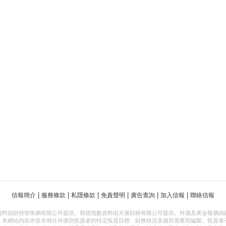
|
|
|
|
|
|
信報簡介
服務條款
私隱條款
免責聲明
廣告查詢
加入信報
聯絡信報
資料由財經智珠網有限公司提供。期貨指數資料由天滙財經有限公司提供。外滙及黃金報價由
，本網站內容亦並非就任何個別投資者的特定投資目標、財務狀況及個別需要而編製。投資者