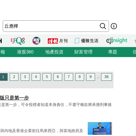
信報
港股360
地產投資
財富管理
專題
1
2
3
4
5
6
7
8
9
...
36
強版只是第一步
只是第一步，可令投標者知道本身責任，不遵守條款將承擔刑事後
會與內地及香港企業前往馬來西亞，與當地政府及