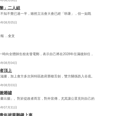
6年08月06日
江黎」二人組
期不知不覺已過一半，雖然立法會大會已經「唞暑」，但一如既
6年08月05日
...
全文
一時向全體師生校友發電郵，表示自己將在2028年任滿後卸任，
6年08月04日
者頂上
種滋擾，加上會方多次與特區政府唇槍舌劍，雙方關係跌入谷底。
6年08月03日
兼唏噓
仔畫出腸」。對於從政者而言，對外宣傳，尤其讓公眾見到自己的
6年07月31日
 青年就業難礙上車