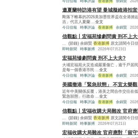
今日信報
時事評論
香港脈搏
余錦賢
202
邀夏蘭特訪港有望 曼城擬維港拍宣
剛落下帷幕的2026美加墨世界盃在全港
吉」代言人夏蘭 ...
全文
今日信報
時事評論
香港脈搏
余錦賢
202
信觀點丨宏福苑慘劇問責 刑不上大
... (節錄) 余錦賢
香港脈搏
原文請閱今日信報 
即時新聞
時事脈搏
2026年07月23日
宏福苑慘劇問責 刑不上大夫?
大埔宏福苑火災造成嚴重傷亡，逾千戶居
是每一個香港市民 ...
全文
今日信報
時事評論
香港脈搏
余錦賢
202
美國撤港「緊急狀態」 不宜太樂觀
近年中美關係反覆，港美之間合作交往在
緊急狀態」行政命 ...
全文
今日信報
時事評論
香港脈搏
余錦賢
202
信觀點丨宏福收購大局難改 官府
... (節錄) 余錦賢
香港脈搏
原文請閱今日信報 
即時新聞
時事脈搏
2026年07月21日
宏福收購大局難改 官府應對「留