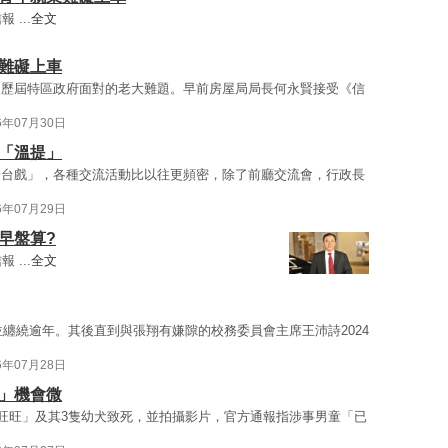
...
全文
業難礙上車
是歷屆特區政府面對的老大難題。早前房屋局局長何永賢接受《信
6年07月30日
機「溫提」
一台戲」，各種交流活動比以往更頻密，除了前廳交流會，行政長
6年07月29日
早盤算?
...
全文
並纏繞逾年。其後直到與張翔有嫌隙的校務委員會主席王沛詩2024
6年07月28日
安」機會微
「旺旺」及其3隻幼犬致死，並拍攝影片，官方通報指涉事男童「已