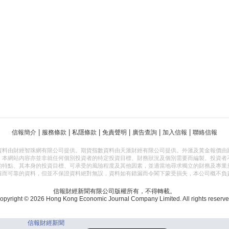
|
|
|
|
|
|
信報簡介
服務條款
私隱條款
免責聲明
廣告查詢
加入信報
聯絡信報
資料由財經智珠網有限公司提供。期貨指數資料由天滙財經有限公司提供。外滙及黃金報價由
，本網站內容亦並非就任何個別投資者的特定投資目標、財務狀況及個別需要而編製。投資者
的特點、其本身的投資目標、可承受的風險程度及其他因素，並適當地尋求獨立的財務及專業
確而可靠的資料，但並不保證資料絕對無誤，資料如有錯漏而令閣下蒙受損失，本公司概不負
信報財經新聞有限公司版權所有，不得轉載。
opyright © 2026 Hong Kong Economic Journal Company Limited. All rights reserve
信報財經新聞