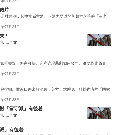
6年07月27日
傳片
掀起足球熱潮，其中挪威主將、正効力曼城的英超神射手兼「王老
6年07月24日
夫?
...
全文
民家園盡毀，無家可歸。究竟這場悲劇如何發生、誰要為此負責，
6年07月23日
低谷徘徊。惟近日傳來好消息，美方正式確認，針對香港的「國家
6年07月22日
應對「留守派」有後着
...
全文
守派」有後着