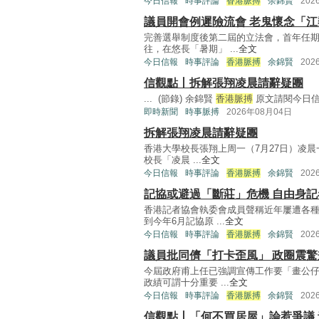
今日信報
時事評論
香港脈搏
余錦賢
202
議員開會例遲險流會 老鬼懷念「
完善選舉制度後第二屆的立法會，首年任
往，在悠長「暑期」 ...
全文
今日信報
時事評論
香港脈搏
余錦賢
202
信觀點丨拆解張翔凌晨請辭疑團
... (節錄) 余錦賢
香港脈搏
原文請閱今日信報 
即時新聞
時事脈搏
2026年08月04日
拆解張翔凌晨請辭疑團
香港大學校長張翔上周一（7月27日）凌晨
校長「凌晨 ...
全文
今日信報
時事評論
香港脈搏
余錦賢
202
記協或避過「斷莊」危機 自由身記
香港記者協會執委會成員聲稱近年屢遭各
到今年6月記協原 ...
全文
今日信報
時事評論
香港脈搏
余錦賢
202
議員批同儕「打卡歪風」 政圈震驚
今屆政府甫上任已強調宣傳工作要「畫公
政績可謂十分重要 ...
全文
今日信報
時事評論
香港脈搏
余錦賢
202
信觀點丨「何不買居屋」論惹爭議