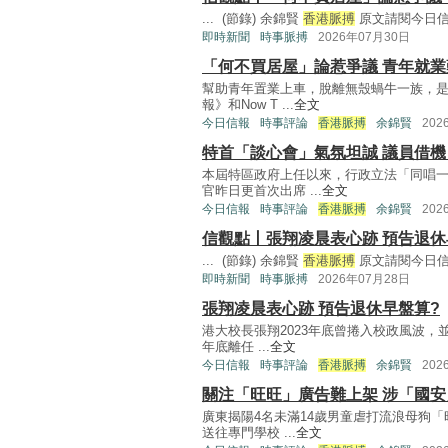
... (節錄) 余錦賢
香港脈搏
原文請閱今日信報 
即時新聞
時事脈搏
2026年07月30日
「何不買居屋」論惹爭議 青年就
幫助青年置業上車，脫離無殼蝸牛一族，
報》和Now T ...
全文
今日信報
時事評論
香港脈搏
余錦賢
202
特首「談心會」氣氛坦誠 議員借
本屆特區政府上任以來，行政立法「同唱
官昨日更首次出席 ...
全文
今日信報
時事評論
香港脈搏
余錦賢
202
信觀點丨張翔凌晨表心跡 預告退休
... (節錄) 余錦賢
香港脈搏
原文請閱今日信報 
即時新聞
時事脈搏
2026年07月28日
張翔凌晨表心跡 預告退休早盤算?
港大校長張翔2023年底曾捲入校政風波，
年底離任 ...
全文
今日信報
時事評論
香港脈搏
余錦賢
202
關注「旺旺」廣告難上架 涉「國
廣東揭陽4名未滿14歲男童虐打流浪母狗
送往專門學校 ...
全文