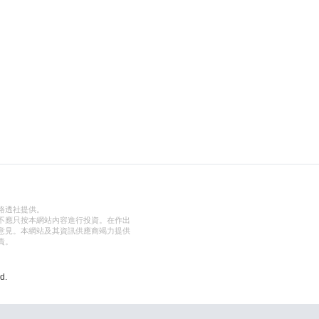
路透社提供。
不應只按本網站內容進行投資。在作出
意見。本網站及其資訊供應商竭力提供
責。
d.