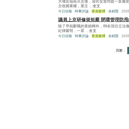
大埔宏福苑火災後，居民安置問題一直備
主收購業權，業主 ...
全文
今日信報
時事評論
香港脈搏
余錦賢
202
議員上京研修規矩嚴 閉環管理防甩
除了早前辭職的黃錦輝外，89名現任立法
紀律嚴明，一眾 ...
全文
今日信報
時事評論
香港脈搏
余錦賢
202
頁數：