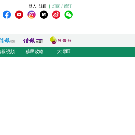
登入
註冊
|
訂閱 / 續訂
信報視頻
移民攻略
大灣區