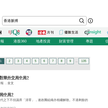
信報
港股360
地產投資
財富管理
專題
1
2
3
4
5
6
7
8
9
...
135
對華外交局中局?
...
全文
局中局?
時代之下不但議席「清零」，連政團組織亦相繼解散。不過剩餘的