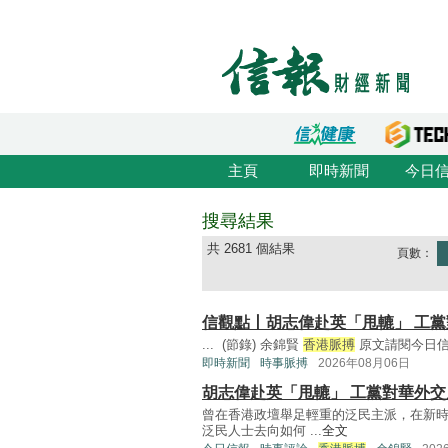
主頁
即時新聞
今日
搜尋結果
共 2681 個結果
頁數：
信觀點丨胡志偉赴英「甩轆」 工黨
... (節錄) 余錦賢
香港脈搏
原文請閱今日信報 
即時新聞
時事脈搏
2026年08月06日
胡志偉赴英「甩轆」 工黨對華外交
曾在香港政壇舉足輕重的泛民主派，在新
泛民人士去向如何 ...
全文