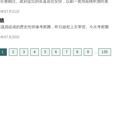
受社會關注。政府提出的長遠居住安排，以劃一實用面積呎價向業
6年07月21日
轆
會議員組成的歷史性研修考察團，昨日啟程上京學習。今次考察團
6年07月20日
1
2
3
4
5
6
7
8
9
...
135