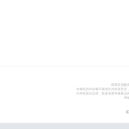
股票及指數
本網站的內容概不構成任何投資意見
任何投資決定前，投資者應考慮產品
準
C