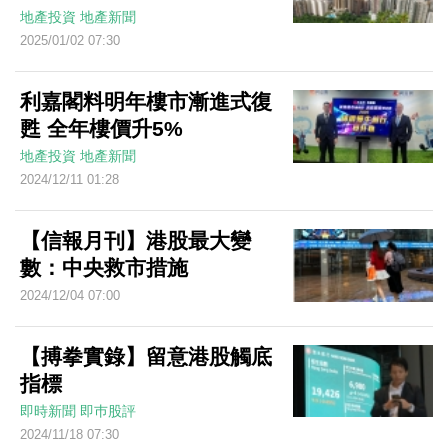
地產投資
地產新聞
2025/01/02 07:30
利嘉閣料明年樓市漸進式復
甦 全年樓價升5%
地產投資
地產新聞
2024/12/11 01:28
【信報月刊】港股最大變
數：中央救市措施
2024/12/04 07:00
【搏拳實錄】留意港股觸底
指標
即時新聞
即巿股評
2024/11/18 07:30