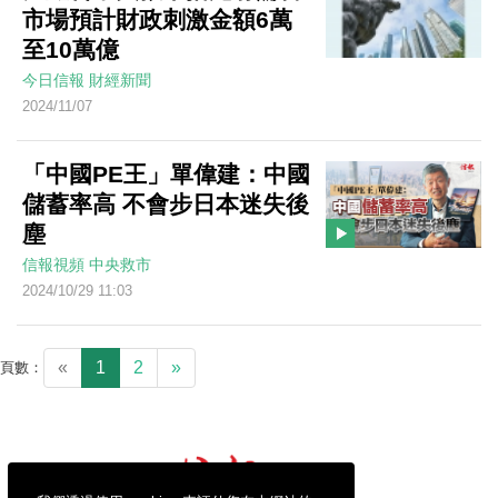
市場預計財政刺激金額6萬
至10萬億
今日信報
財經新聞
2024/11/07
「中國PE王」單偉建：中國
儲蓄率高 不會步日本迷失後
塵
信報視頻
中央救市
2024/10/29 11:03
«
1
2
»
頁數：