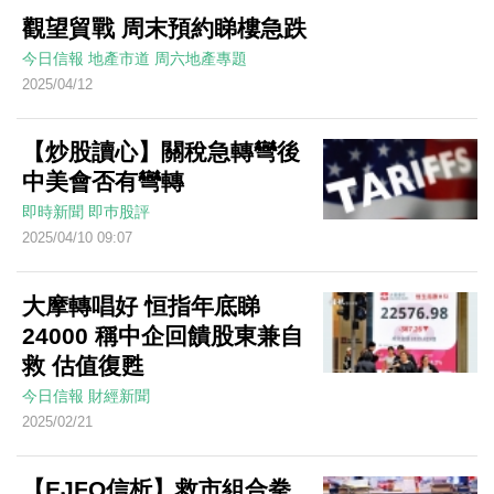
觀望貿戰 周末預約睇樓急跌
今日信報
地產市道
周六地產專題
2025/04/12
【炒股讀心】關稅急轉彎後
中美會否有彎轉
即時新聞
即巿股評
2025/04/10 09:07
大摩轉唱好 恒指年底睇
24000 稱中企回饋股東兼自
救 估值復甦
今日信報
財經新聞
2025/02/21
【EJFQ信析】救市組合拳