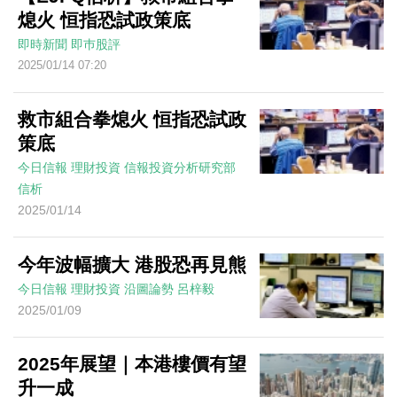
熄火 恒指恐試政策底
即時新聞
即巿股評
2025/01/14 07:20
救市組合拳熄火 恒指恐試政
策底
今日信報
理財投資
信報投資分析研究部
信析
2025/01/14
今年波幅擴大 港股恐再見熊
今日信報
理財投資
沿圖論勢
呂梓毅
2025/01/09
2025年展望｜本港樓價有望
升一成