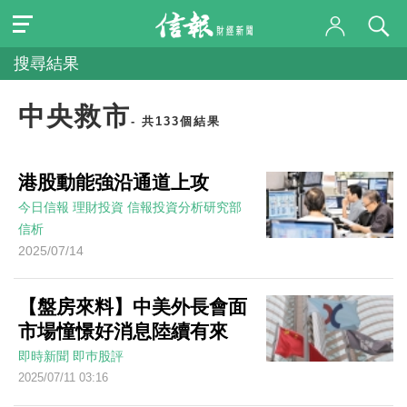
搜尋結果
中央救市
- 共133個結果
港股動能強沿通道上攻
今日信報
理財投資
信報投資分析研究部
信析
2025/07/14
【盤房來料】中美外長會面
市場憧憬好消息陸續有來
即時新聞
即巿股評
2025/07/11 03:16