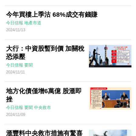
今年買樓上季沽 68%成交有錢賺
今日信報
地產市道
2024/11/13
大行：中資股暫到價 加關稅
恐添壓
今日信報
要聞
2024/11/11
地方化債僅增6萬億 股滙即
挫
今日信報
要聞
中央救市
2024/11/09
滙豐料中央救市措施有驚喜