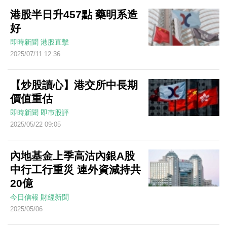
港股半日升457點 藥明系造
好
即時新聞
港股直擊
2025/07/11 12:36
【炒股讀心】港交所中長期
價值重估
即時新聞
即巿股評
2025/05/22 09:05
內地基金上季高沽內銀A股
中行工行重災 連外資減持共
20億
今日信報
財經新聞
2025/05/06