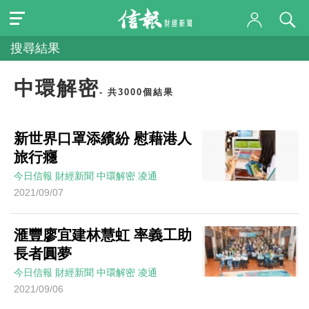
搜尋結果
中環解密
- 共3000個結果
新世界口罩添繽紛 慰藉港人
旅行癮
今日信報
財經新聞
中環解密
凌通
2021/09/07
滙豐廖宜建林慧虹 率義工助
長者圓夢
今日信報
財經新聞
中環解密
凌通
2021/09/06