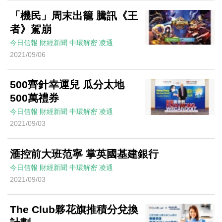
「機民」周末出籠 騰訊《王
者》駕崩
今日信報
財經新聞
中環解密
凌通
2021/09/06
500齊針幸運兒 瓜分太地
500萬禮券
今日信報
財經新聞
中環解密
凌通
2021/09/03
滙控前大班范寧 掌英國基建銀行
今日信報
財經新聞
中環解密
凌通
2021/09/03
The Club夥花旗推積分兌換