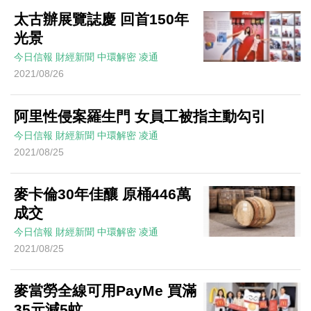
太古辦展覽誌慶 回首150年
光景
今日信報
財經新聞
中環解密
凌通
2021/08/26
阿里性侵案羅生門 女員工被指主動勾引
今日信報
財經新聞
中環解密
凌通
2021/08/25
麥卡倫30年佳釀 原桶446萬
成交
今日信報
財經新聞
中環解密
凌通
2021/08/25
麥當勞全線可用PayMe 買滿
35元減5蚊