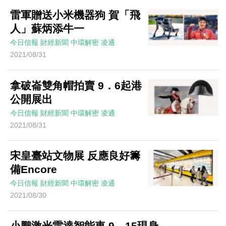
雷軍贈送小米機器狗 賀「飛
人」蘇炳添牛一
今日信報
財經新聞
中環解密
凌通
2021/08/31
拿破崙雙角帽拍賣 9．6起港
公開展出
今日信報
財經新聞
中環解密
凌通
2021/08/31
宋皇臺站文物展 反應良好籌
備Encore
今日信報
財經新聞
中環解密
凌通
2021/08/30
小鵬激光雷達智能車 9．15現身