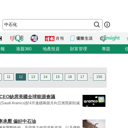
信報
港股360
地產投資
財富管理
專題
11
12
13
14
15
16
17
...
150
CEO缺席美國全球能源會議
udi Aramco)於4月連續兩個月向亞洲買家削減
率承壓 偏好中石油
擁有壟斷性的、具競爭力的管道氣資源，以及價格