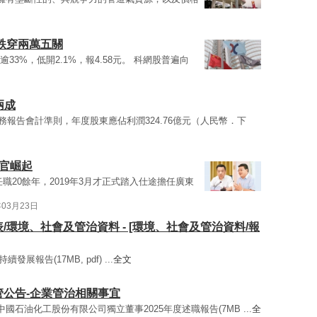
再跌穿兩萬五關
少賺逾33%，低開2.1%，報4.58元。 科網股普遍向
兩成
財務報告會計準則，年度股東應佔利潤324.76億元（人民幣．下
官崛起
職20餘年，2019年3月才正式踏入仕途擔任廣東
年03月23日
報表/環境、社會及管治資料 - [環境、社會及管治資料/報
發展報告(17MB, pdf) ...
全文
監管公告-企業管治相關事宜
 中國石油化工股份有限公司獨立董事2025年度述職報告(7MB ...
全