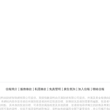
|
|
|
|
|
|
信報簡介
服務條款
私隱條款
免責聲明
廣告查詢
加入信報
聯絡信報
資料由財經智珠網有限公司提供。期貨指數資料由天滙財經有限公司提供。外滙及黃金報價由
，本網站內容亦並非就任何個別投資者的特定投資目標、財務狀況及個別需要而編製。投資者
的特點、其本身的投資目標、可承受的風險程度及其他因素，並適當地尋求獨立的財務及專業
確而可靠的資料，但並不保證資料絕對無誤，資料如有錯漏而令閣下蒙受損失，本公司概不負