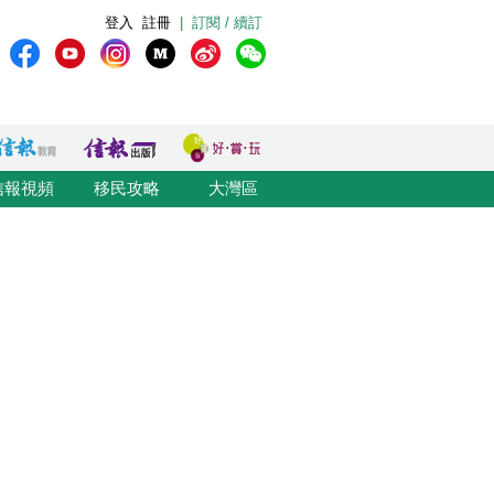
登入
註冊
|
訂閱 / 續訂
信報視頻
移民攻略
大灣區