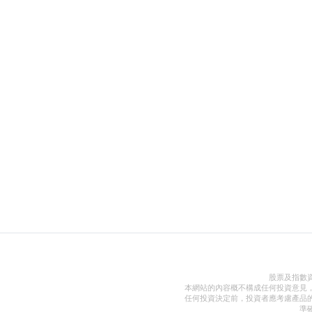
股票及指數
本網站的內容概不構成任何投資意見
任何投資決定前，投資者應考慮產品
準