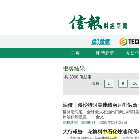
主頁
即時新聞
今日
搜尋結果
共 3000 個結果
頁數：
1
...
9
10
油價丨傳沙特阿美連續兩月削供應 
據路透報道，全球最大石油出口商沙特阿美(Sa
原油供應數量， ...
全文
即時新聞
國際財經
2026年03月23日
大行報告丨花旗料
中石化
煉油利潤
... 花旗青睞中石油而非
中石化
，因為前者