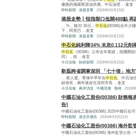
優惠的俄羅斯原油供應。中石油受 ...
全文
即時新聞
港股直擊
2026年03月23日
港股走勢丨恒指裂口低開488點 
... %，報32.36元；
中石化
(00386)去年
下，阿里巴 ...
全文
即時新聞
港股直擊
2026年03月23日
中石化
純利降34% 末息0.112元削
中石化
（00386）公布去年業績，按國際
同），按 ...
全文
今日信報
財經新聞
2026年03月23日
靳磊跨省調掌深圳 「七十後」地方
... 察人選。覃偉中早年在
中石化
、中石油任
副省長，兩年後改任深圳市長 ...
全文
今日信報
兩岸消息
中國見微
魯栩
2026
中國石油化工股份(00386) 財務
告]
中國石油化工股份(00386) 2025中國石化可持續
即時新聞
港交所通告
2026年03月22日
中國石油化工股份(00386) 海外
中國石油化工股份(00386) 海外監管公告 -