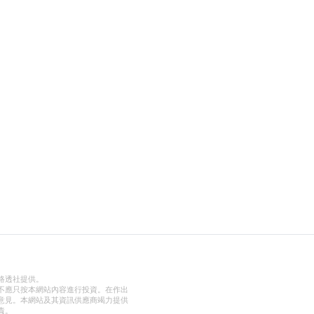
路透社提供。
不應只按本網站內容進行投資。在作出
意見。本網站及其資訊供應商竭力提供
責。