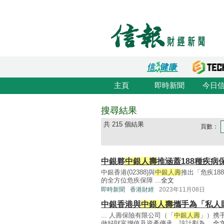
主頁
即時新聞
今日
搜尋結果
共 215 個結果
頁數：
中銀夥
中銀人壽
推涵蓋188種疾病
中銀香港(02388)與
中銀人壽
推出「危疾18
的全方位危疾保障 ...
全文
即時新聞
香港財經
2023年11月08日
中銀香港與
中銀人壽
攜手為「私人
... 人壽保險有限公司（「
中銀人壽
」）携
做好財富增值及資產傳承。該計劃為 ...
全