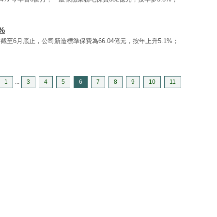
%
至6月底止，公司新造標準保費為66.04億元，按年上升5.1%；
1
...
3
4
5
6
7
8
9
10
11