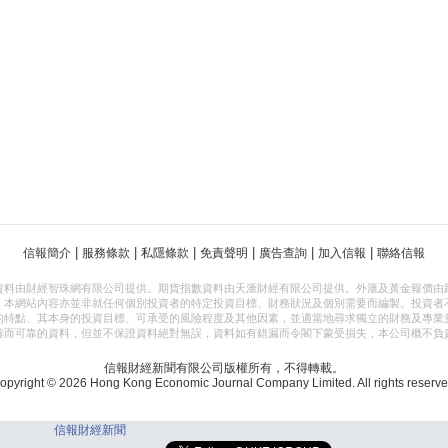
|
|
|
|
|
|
信報簡介
服務條款
私隱條款
免責聲明
廣告查詢
加入信報
聯絡信報
資料由財經智珠網有限公司提供。期貨指數資料由天滙財經有限公司提供。外滙及黃金報價由
，本網站內容亦並非就任何個別投資者的特定投資目標、財務狀況及個別需要而編製。投資者
的特點、其本身的投資目標、可承受的風險程度及其他因素，並適當地尋求獨立的財務及專業
確而可靠的資料，但並不保證資料絕對無誤，資料如有錯漏而令閣下蒙受損失，本公司概不負
信報財經新聞有限公司版權所有，不得轉載。
opyright © 2026 Hong Kong Economic Journal Company Limited. All rights reserve
信報財經新聞