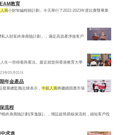
EAM教育
銀人壽
小財智編程師計劃」今天舉行了2022-2023年度比賽暨畢業
鑽私人財富終身壽險計劃」，滿足高資產淨值客戶
對人生一些得着與看法。最近就曾與香港教育大學
023年05月01日
延期年金產品
品發展總監魏志煒表示，
中銀人壽
將繼續因應市場
投保流程
戶曉終身壽險計劃(享逸版)」，增設超簡易核保流程，縮短客戶投
穩中求進