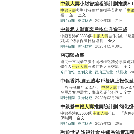
中銀人壽
小財智編程師計劃推廣ST
中銀人壽
與聖雅各福群會攜手舉辦的「
中
禮， 並 ...
全文
即時新聞
香港財經
2023年06月21日
中銀私人財富客戶按年升逾三成
中銀香港(02388)與
中銀人壽
合作推出「瑆
對財富傳承保障日益增長 ...
全文
即時新聞
香港財經
2023年05月09日
兩頭狼故事
過去一直很榮幸獲不同機構邀請分享長跑
學生及
中銀人壽
高級行政人員交流 ...
全文
今日信報
副刊文化
跑向正能量
張樹槐
2
中銀香港:逾五成客戶擬線上投保
... 投保延期年金產品。
中銀人壽
市場及產
發展及客戶需求，推出及優化不同 ...
全文
即時新聞
香港財經
2023年02月28日
中銀夥
中銀人壽
推壽險計劃 簡化
中銀香港(02388)與
中銀人壽
推出，「家傳
保時間 ...
全文
即時新聞
香港財經
2023年02月20日
融通世界 造福社會 中銀香港實現