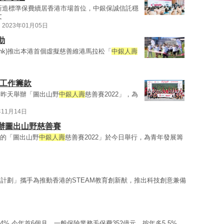
新造標準保費續居香港市場首位，中銀保誠信託穩
文
2023年01月05日
動
hk)推出本港首個虛擬慈善維港馬拉松「
中銀人壽
展工作籌款
，昨天舉辦「圖出山野
中銀人壽
慈善賽2022」，為
年11月14日
辦圖出山野慈善賽
辦的「圖出山野
中銀人壽
慈善賽2022」於今日舉行，為青年發展籌
計劃」攜手為推動香港的STEAM教育創新猷，推出科技創意兼備
4% 今年首6個月，一般保險業務毛保費352億元，按年多5.5%，