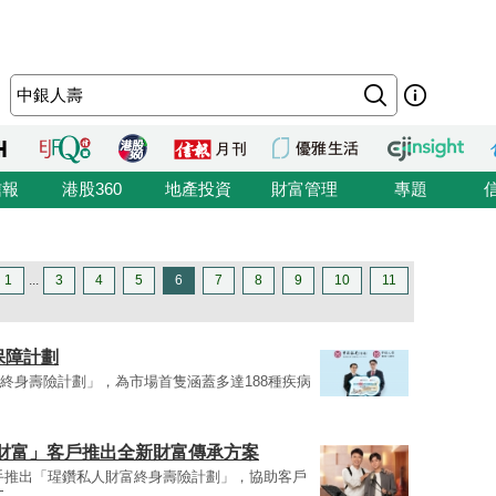
信報
港股360
地產投資
財富管理
專題
1
...
3
4
5
6
7
8
9
10
11
保障計劃
8終身壽險計劃」，為市場首隻涵蓋多達188種疾病
財富」客戶推出全新財富傳承方案
手推出「瑆鑽私人財富終身壽險計劃」，協助客戶
文