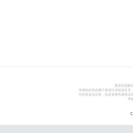
股票及指數
本網站的內容概不構成任何投資意見
任何投資決定前，投資者應考慮產品
準
C