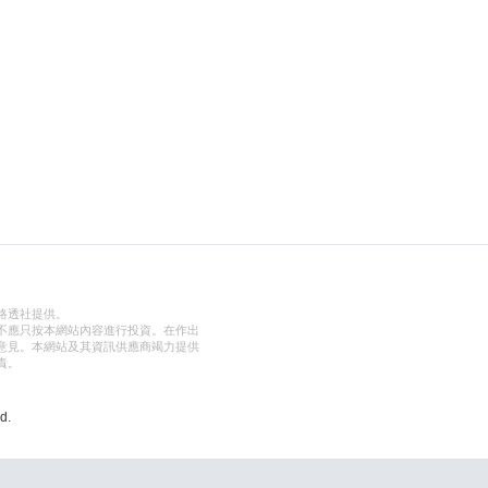
路透社提供。
不應只按本網站內容進行投資。在作出
意見。本網站及其資訊供應商竭力提供
責。
d.