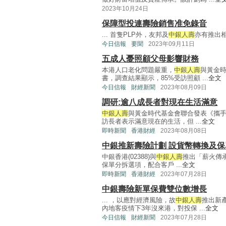
2023年10月24日
保障型投連壽險銷售准免錄音
... 首隻PLP外，友邦及
中銀人壽
亦有推出相關
今日信報
要聞
2023年09月11日
五成人憂照顧父母影響財務
本港人口老化問題嚴重，
中銀人壽
與黃金
書，調查結果顯示，85%受訪照顧 ...
全文
今日信報
財經新聞
2023年08月09日
調研:逾八成長者對現在生活滿意
中銀人壽
與黃金時代基金會聯合發表《攜手
訪長者表示滿意現在的生活，但 ...
全文
即時新聞
香港財經
2023年08月08日
中銀推新壽險計劃 設貨幣轉換及保
中銀香港(02388)與
中銀人壽
推出「薪火傳
保單分拆選項，配合客戶 ...
全文
即時新聞
香港財經
2023年07月28日
中銀壽險新單保費雙位數增長
... ，以應對經濟風險，故
中銀人壽
推出新
內地客疫情下3年沒來港，對投保 ...
全文
今日信報
財經新聞
2023年07月28日