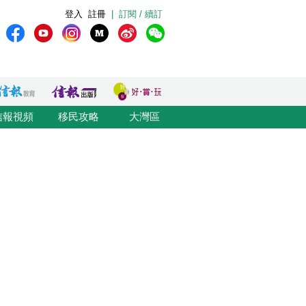
登入
註冊
|
訂閱 / 續訂
信報視頻
移民攻略
大灣區