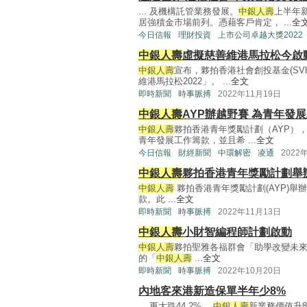
... 及機構託管業務發展。
中銀人壽
上半年
居強積金市場前列。憑藉客戶肯定， ...
全
今日信報
理財投資
上市公司卓越大獎2022
中銀人壽
虛擬慈善維港馬拉松今啟
中銀人壽
宣布，夥拍香港社會創投基金(SV
維港馬拉松2022」。 ...
全文
即時新聞
時事脈搏
2022年11月19日
中銀人壽
AYP辦越野賽 為青年發
中銀人壽
夥拍香港青年獎勵計劃（AYP）
青年發展工作籌款，並且希 ...
全文
今日信報
財經新聞
中環解密
凌通
2022
中銀人壽
夥拍香港青年獎勵計劃舉
中銀人壽
夥拍香港青年獎勵計劃(AYP)舉
款。此 ...
全文
即時新聞
時事脈搏
2022年11月13日
中銀人壽
小財智編程師計劃啟動
中銀人壽
夥拍聖雅各福群會「助學改變未來
的「
中銀人壽
...
全文
即時新聞
時事脈搏
2022年10月20日
內地客來港新造保單半年少8%
... 更大跌44.2%。
中銀人壽
新業務價值升8