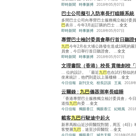
即時新聞
時事脈搏
2018年05月07日
巴士公司擬引入防車長打瞌睡系統
多間巴士公司向專營巴士服務獨立檢討委
巴
表示，今年3月起訂購的巴士 ...
全文
即時新聞
時事脈搏
2018年05月07日
專營巴士檢討委員會舉行首日聽證
九巴
今年2月在大埔公路發生造成19死的
員會，今日舉行首日聽證會。 ...
全文
即時新聞
時事脈搏
2018年05月07日
文理書院（香港）校長 貫徹創校
... 位的設計。 「最近
九巴
也在試行類似的
坐來統計，他們則是以上落樓梯 ...
全文
今日信報
副刊文化
校長訪談
王嵐
2018
云爾錄 :
九巴
儀器測車長瞌睡
「香港專營巴士服務獨立檢討委員會」今日
道指
九巴
向委 ...
全文
今日信報
獨眼香江
獨眼香江
紀曉風
201
載客
九巴
行駛途中起火
新界馬鞍山近沙田醫院對開，周五（4日）晚
客雙層
九巴
，途至沙田醫院 ...
全文
今日信報
獨眼香江
城市天眼
2018年05月