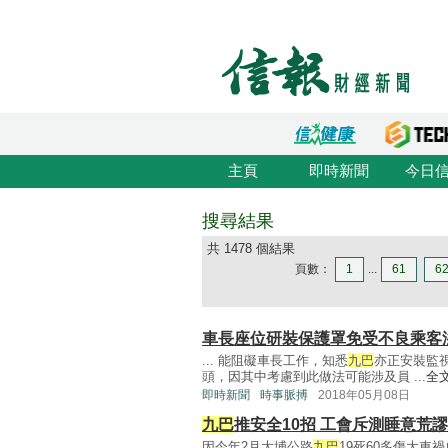
主頁
即時新聞
今日
搜尋結果
共 1478 個結果
頁數：
1
...
61
6
車長座位研裝保護罩免受不良乘客
... 能阻礙車長工作，知悉
九巴
亦正安裝監
頭，因其中考慮到此做法可能涉及員 ...
全
即時新聞
時事脈搏
2018年05月08日
九巴
推安全10招 工會斥測睡意荒謬
因今年2月大埔公路
九巴
19死60多傷大