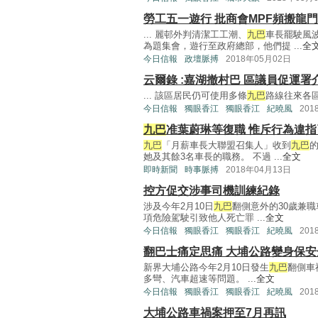
勞工五一遊行 批商會MPF頻搬龍門
... 麗邨外判清潔工工潮、
九巴
車長罷駛風
為題集會，遊行至政府總部，他們提 ...
全
今日信報
政壇脈搏
2018年05月02日
云爾錄 :嘉湖撤村巴 區議員促運署
... 該區居民仍可使用多條
九巴
路線往來各區
今日信報
獨眼香江
獨眼香江
紀曉風
201
九巴
准葉蔚琳等復職 惟斥行為違
九巴
「月薪車長大聯盟召集人」收到
九巴
她及其餘3名車長的職務。 不過 ...
全文
即時新聞
時事脈搏
2018年04月13日
控方促交涉事司機訓練紀錄
涉及今年2月10日
九巴
翻側意外的30歲兼
項危險駕駛引致他人死亡罪 ...
全文
今日信報
獨眼香江
獨眼香江
紀曉風
201
翻巴士痛定思痛 大埔公路變身保安
新界大埔公路今年2月10日發生
九巴
翻側車
多彎、汽車超速等問題。 ...
全文
今日信報
獨眼香江
獨眼香江
紀曉風
201
大埔公路車禍案押至7月再訊