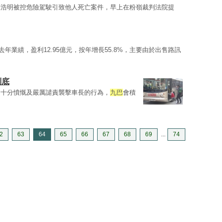
陳浩明被控危險駕駛引致他人死亡案件，早上在粉嶺裁判法院提
去年業績，盈利12.95億元，按年增長55.8%，主要由於出售路訊
到底
，十分憤慨及嚴厲譴責襲擊車長的行為，
九巴
會積
2
63
64
65
66
67
68
69
...
74