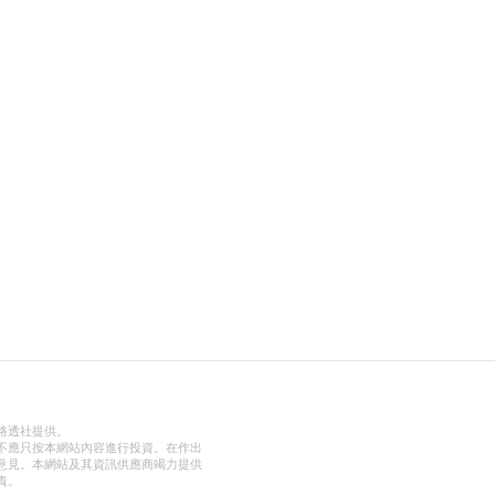
路透社提供。
不應只按本網站內容進行投資。在作出
意見。本網站及其資訊供應商竭力提供
責。