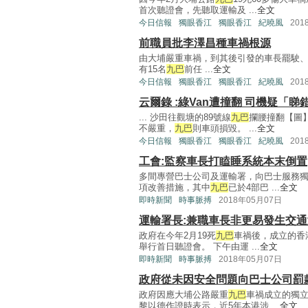
首次聽證會，先聽取運輸及 ...
全文
今日信報
獨眼香江
獨眼香江
紀曉風
201
前職員批李澤昌種車禍根源
由大埔嚴重車禍，到其後引發的車長罷駛
有15名
九巴
前任 ...
全文
今日信報
獨眼香江
獨眼香江
紀曉風
201
云爾錄 :綠Van遭撞翻 司機疑「睇
... 沙田往觀塘的89號線
九巴
攔腰撞翻【圖】
不嚴重，
九巴
則車頭損毀。 ...
全文
今日信報
獨眼香江
獨眼香江
紀曉風
201
工會:監察車長打瞌睡系統本末倒置
多間專營巴士公司及運輸署，向巴士服務
項改善措施，其中
九巴
已於4部巴 ...
全文
即時新聞
時事脈搏
2018年05月07日
運輸署長:兼職車長非更易發生交
政府在今年2月19死
九巴
車禍後，成立的香
舉行首日聽證會。 下午由運 ...
全文
即時新聞
時事脈搏
2018年05月07日
政府從未因安全問題向巴士公司罰
政府因應大埔公路嚴重
九巴
車禍成立的獨
黎以德作證時表示，近5年本港涉 ...
全文