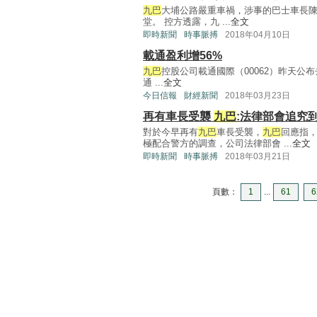
九巴
大埔公路嚴重車禍，涉事的巴士車長
堂。 控方透露，九 ...
全文
即時新聞
時事脈搏
2018年04月10日
載通盈利增56%
九巴
控股公司載通國際（00062）昨天公布
通 ...
全文
今日信報
財經新聞
2018年03月23日
再有車長受襲
九巴
:法律部會追究
對於今早再有
九巴
車長受襲，
九巴
回應指
極配合警方的調查，公司法律部會 ...
全文
即時新聞
時事脈搏
2018年03月21日
頁數：
1
...
61
6