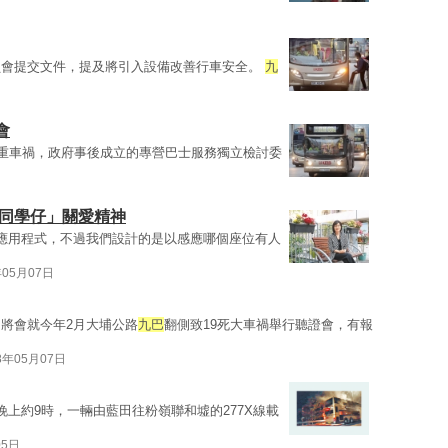
員會提交文件，提及將引入設備改善行車安全。
九
會
嚴重車禍，政府事後成立的專營巴士服務獨立檢討委
「同學仔」關愛精神
應用程式，不過我們設計的是以感應哪個座位有人
年05月07日
將會就今年2月大埔公路
九巴
翻側致19死大車禍舉行聽證會，有報
8年05月07日
上約9時，一輛由藍田往粉嶺聯和墟的277X線載
05日