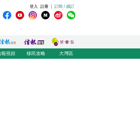
登入
註冊
|
訂閱 / 續訂
信報視頻
移民攻略
大灣區