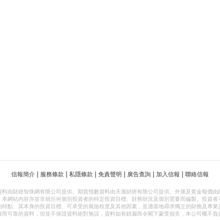
|
|
|
|
|
|
信報簡介
服務條款
私隱條款
免責聲明
廣告查詢
加入信報
聯絡信報
資料由財經智珠網有限公司提供。期貨指數資料由天滙財經有限公司提供。外滙及黃金報價由
，本網站內容亦並非就任何個別投資者的特定投資目標、財務狀況及個別需要而編製。投資者
的特點、其本身的投資目標、可承受的風險程度及其他因素，並適當地尋求獨立的財務及專業
確而可靠的資料，但並不保證資料絕對無誤，資料如有錯漏而令閣下蒙受損失，本公司概不負