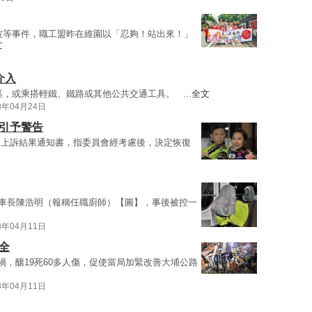
波等事件，職工盟昨在維園以「忍夠！站出來！」
文
介入
，或乘搭輕鐵、鐵路或其他公共交通工具。 ...
全文
8年04月24日
指引予警告
的上訴結果通知書，指委員會經考慮後，決定恢復
職車長陳浩明（報稱任職廚師）【圖】，事後被控一
8年04月11日
全
禍，釀19死60多人傷，促使當局加緊改善大埔公路
8年04月11日