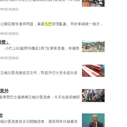
8年05月08日
、公關災難等連串問題，暴露
九巴
管理亂象。早於車禍後一個月，
8年05月08日
錯燈」
，小巴上62歲男司機及1男7女乘客受傷，幸傷勢
8年05月08日
獨立檢討委員會提交文件，對提升巴士安全提出多
通意外
港專營巴士服務獨立檢討委員會，今天在政府總部
款
立檢討委員會首次召開聽證會，運房局常任秘書長