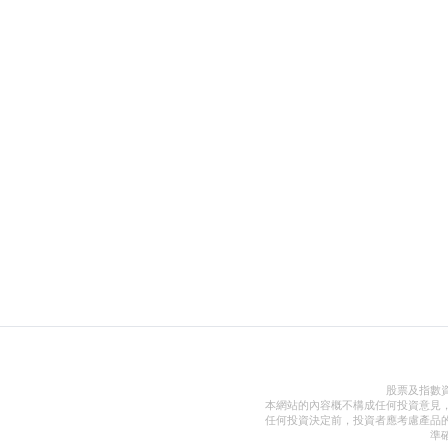
股票及指數
本網站的內容概不構成任何投資意見
任何投資決定前，投資者應考慮產品
準