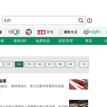
信報
港股360
地產投資
財富管理
專題
2
63
64
65
66
67
68
69
...
74
滋擾
視鏡頭。 陳美寶指出，署方沒要求營運商安裝鏡
文
車禍成立的檢討專營巴士服務獨立檢討委員會，昨召開