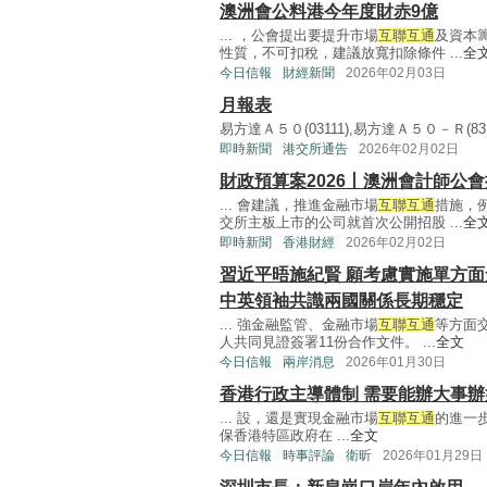
澳洲會公料港今年度財赤9億
... ，公會提出要提升市場
互聯互通
及資本
性質，不可扣稅，建議放寬扣除條件 ...
全
今日信報
財經新聞
2026年02月03日
月報表
易方達Ａ５０(03111),易方達Ａ５０－Ｒ(83
即時新聞
港交所通告
2026年02月02日
財政預算案2026丨澳洲會計師公
... 會建議，推進金融市場
互聯互通
措施，
交所主板上市的公司就首次公開招股 ...
全
即時新聞
香港財經
2026年02月02日
習近平晤施紀賢 願考慮實施單方面
中英領袖共識兩國關係長期穩定
... 強金融監管、金融市場
互聯互通
等方面
人共同見證簽署11份合作文件。 ...
全文
今日信報
兩岸消息
2026年01月30日
香港行政主導體制 需要能辦大事辦
... 設，還是實現金融市場
互聯互通
的進一
保香港特區政府在 ...
全文
今日信報
時事評論
衛昕
2026年01月29日