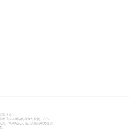
路透社提供。
不應只按本網站內容進行投資。在作出
意見。本網站及其資訊供應商竭力提供
責。