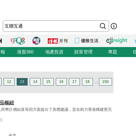
信報
港股360
地產投資
財富管理
專題
12
13
14
15
16
17
18
...
150
品樞紐
人民幣計價結算等四方面提出了具體建議，旨在助力香港構建更完
日
...
全文