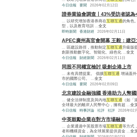
今日信報
要聞
2026年02月12日
證券業協會調查丨43%受訪者認為
... 以研究增加香港券商在
互聯互通
的角色
型，以及教育培訓 ...
全文
即時新聞
香港財經
2026年02月11日
APEC廣州高官會開幕 王毅：建
... 區建設路徑，推動制定
互聯互通
升級版
創新推動數字化、智能化、綠色化 ...
全文
今日信報
財經新聞
2026年02月11日
同股不同權宜檢討 吸創企港上市
... 未有具體提案。 倡擴
互聯互通
增涵蓋外
市的國際公司。 ...
全文
今日信報
要聞
2026年02月09日
北京建設金融強國 香港助力人幣國
... 健全法律制度及與內地
互聯互通
（如「
全球最大的離岸人民幣中心，擁有超 ...
全
今日信報
時事評論
社評
社評
2026年02
中英鼓勵企業在對方市場融資
... 企業通過中英股票市場
互聯互通
等方式
者和機構資金，為全球展業提供資金 ...
全
今日信報
財經新聞
2026年02月07日