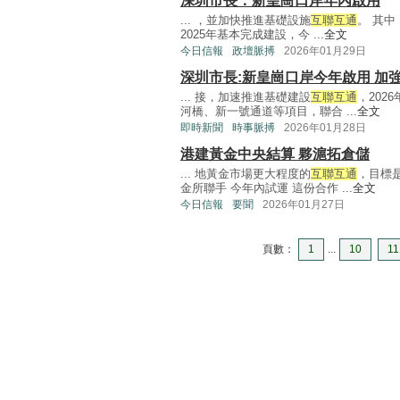
深圳市長：新皇崗口岸年內啟用
... ，並加快推進基礎設施
互聯互通
。 其中
2025年基本完成建設，今 ...
全文
今日信報
政壇脈搏
2026年01月29日
深圳市長:新皇崗口岸今年啟用 加
... 接，加速推進基礎建設
互聯互通
，20
河橋、新一號通道等項目，聯合 ...
全文
即時新聞
時事脈搏
2026年01月28日
港建黃金中央結算 夥滬拓倉儲
... 地黃金市場更大程度的
互聯互通
，目標
金所聯手 今年內試運 這份合作 ...
全文
今日信報
要聞
2026年01月27日
頁數：
1
...
10
11