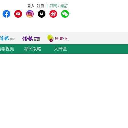
登入
註冊
|
訂閱 / 續訂
信報視頻
移民攻略
大灣區