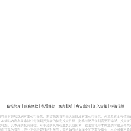
|
|
|
|
|
|
信報簡介
服務條款
私隱條款
免責聲明
廣告查詢
加入信報
聯絡信報
資料由財經智珠網有限公司提供。期貨指數資料由天滙財經有限公司提供。外滙及黃金報價由
，本網站內容亦並非就任何個別投資者的特定投資目標、財務狀況及個別需要而編製。投資者
的特點、其本身的投資目標、可承受的風險程度及其他因素，並適當地尋求獨立的財務及專業
確而可靠的資料，但並不保證資料絕對無誤，資料如有錯漏而令閣下蒙受損失，本公司概不負