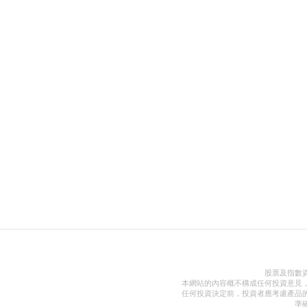
股票及指數
本網站的內容概不構成任何投資意見
任何投資決定前，投資者應考慮產品
準