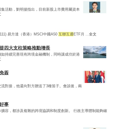
籌集活動，劉明揚指出，目前新股上市費用屬資本
文
111) 易方達（香港）MSCI中國A50
互聯互通
ETF月 ...
全文
會提四大支柱策略推動增長
例如持續完善現有跨境金融機制，同時讓成功於港
文
免簽
交流對接，他還向對方贈送了3種笛子。會談後，兩
好事
步擴容，都涉及複雜的跨境協調和制度創新。 行政主導體制能夠確