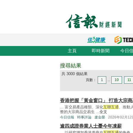
主頁
即時新聞
今日
搜尋結果
共 3000 個結果
頁數：
1
...
10
11
香港把握「黃金窗口」 打造大宗商
... 富交易產品種類、深化
互聯互通
、推動
整的大宗商品交易生 ...
全文
今日信報
時事評論
盧金榮
2026年02月12
逾四成證券業人士憂今年凍薪
... 以研究增加香港券商在
互聯互通
的角色。 