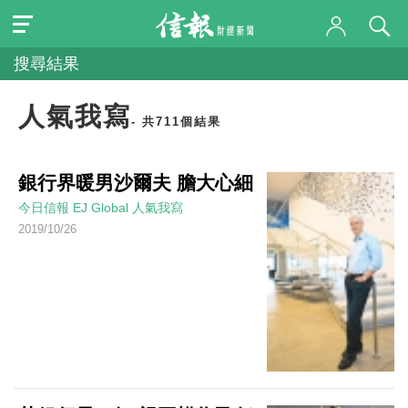
搜尋結果
人氣我寫
- 共711個結果
銀行界暖男沙爾夫 膽大心細
今日信報
EJ Global
人氣我寫
2019/10/26