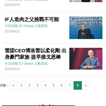
2019/06/29
IF人造肉之父挑戰不可能
今日信報
EJ Global
人氣我寫
2019/06/22
雷諾CEO博洛雷以柔化剛 出
身豪門家族 提早接戈恩棒
今日信報
EJ Global
人氣我寫
2019/06/15
«
1
2
3
4
5
6
7
8
»
頁數：