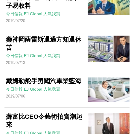
子易收料
今日信報
EJ Global
人氣我寫
2019/07/20
藥神岡薩雷斯退過方知退休
苦
今日信報
EJ Global
人氣我寫
2019/07/13
戴姆勒舵手勇闖汽車業藍海
今日信報
EJ Global
人氣我寫
2019/07/06
蘇富比CEO令藝術拍賣潮起
來
今日信報
EJ Global
人氣我寫