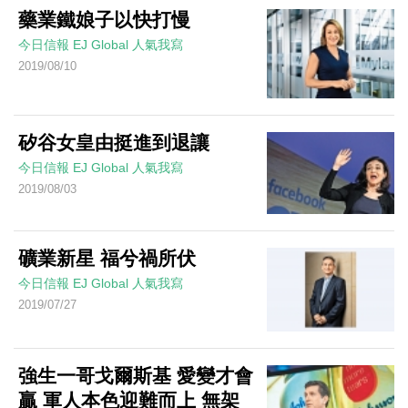
藥業鐵娘子以快打慢
今日信報
EJ Global
人氣我寫
2019/08/10
矽谷女皇由挺進到退讓
今日信報
EJ Global
人氣我寫
2019/08/03
礦業新星 福兮禍所伏
今日信報
EJ Global
人氣我寫
2019/07/27
強生一哥戈爾斯基 愛變才會
贏 軍人本色迎難而上 無架