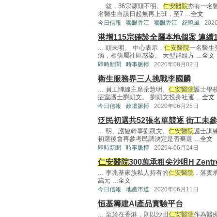
... 敍，36宗源頭不明。
仁安醫院
亦有一名
名醫生自該日起無再上班，至7 ...
全文
今日信報
獨眼香江
獨眼香江
紀曉風
202
港增115宗確診全屬本地個案 連續
... 頭未明。 中心表示，
仁安醫院
一名醫生
病，相信屬社區感染。 大型群組方 ...
全文
即時新聞
時事脈搏
2020年08月02日
衞生服務界三人挑戰李國麟
... 員工陣線主席余慧明、
仁安醫院
護士學
症室護士劉凱文。 劉凱文投身社運 ...
全文
今日信報
政壇脈搏
2020年06月25日
泛民初選共52張名單競逐 街工未
... 明、護協幹事劉凱文、
仁安醫院
護士訓
初選後會再參考民調決定是否棄選 ...
全文
即時新聞
時事脈搏
2020年06月24日
仁安醫院
300萬承租尖沙咀H Zent
... 李兆基家族私人持有的
仁安醫院
，落實承
萬元 ...
全文
今日信報
地產市道
2020年06月11日
恒基籌建AI產品實驗平台
... 至於在香港，則以沙田
仁安醫院
作為醫