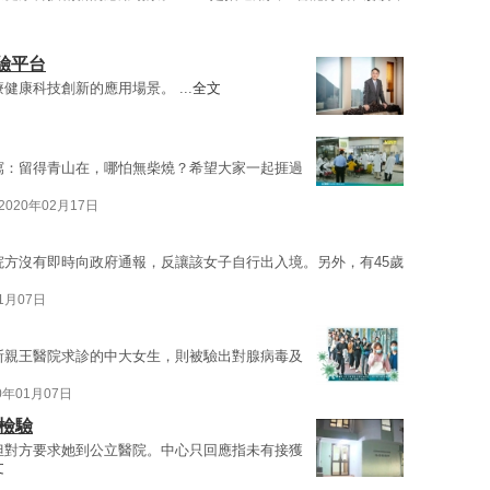
驗平台
健康科技創新的應用場景。 ...
全文
寫：留得青山在，哪怕無柴燒？希望大家一起捱過
2020年02月17日
院方沒有即時向政府通報，反讓該女子自行出入境。另外，有45歲
01月07日
斯親王醫院求診的中大女生，則被驗出對腺病毒及
0年01月07日
檢驗
但對方要求她到公立醫院。中心只回應指未有接獲
文