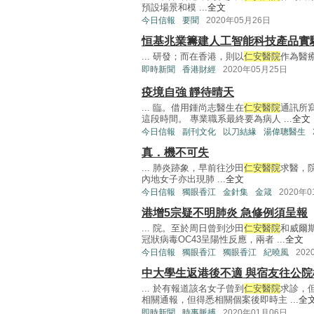
預設場景和模 ...
全文
今日信報
要聞
2020年05月26日
恒基兆業籌建人工智能科技產品實
... 研發；而在香港，則以
仁安醫院
作為醫療
即時新聞
香港財經
2020年05月25日
疫境自強 靜待晴天
... 臨。借用鍾尚志醫生在
仁安醫院
通訊所
這段時間。 專業職系最終要為病人 ...
全文
今日信報
副刊文化
以刀結緣
湯偉聰醫生
真．機不可失
... 肺炎跡象，早前往沙田
仁安醫院
求醫，
內地女子亦出現肺 ...
全文
今日信報
獨眼香江
金針集
金箴
2020年
港增5宗疑不明肺炎 急修例須呈報
... 院。至於周日曾到沙田
仁安醫院
和威爾
冠狀病毒OC43呈陽性反應，兩者 ...
全文
今日信報
獨眼香江
獨眼香江
紀曉風
202
中大學生返港後不適 與宿友往公院
... 於有報道該名女子曾到
仁安醫院
求診，
相關通報，但得悉相關個案後即時主 ...
全
即時新聞
時事脈搏
2020年01月06日