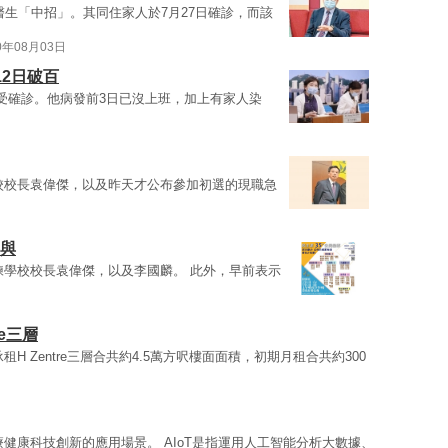
醫生「中招」。其同住家人於7月27日確診，而該
0年08月03日
12日破百
受確診。他病發前3日已沒上班，加上有家人染
校校長袁偉傑，以及昨天才公布參加初選的現職急
參與
練學校校長袁偉傑，以及李國麟。 此外，早前表示
re三層
租H Zentre三層合共約4.5萬方呎樓面面積，初期月租合共約300
療健康科技創新的應用場景。 AIoT是指運用人工智能分析大數據、