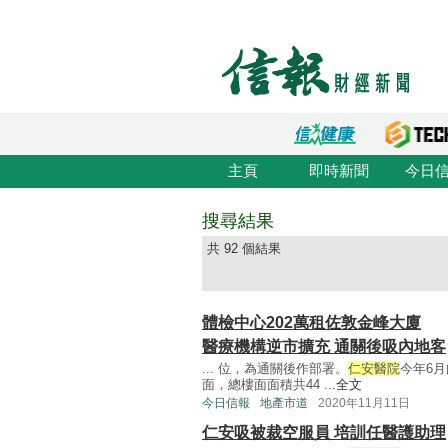
主頁
即時新聞
今日
搜尋結果
共 92 個結果
體檢中心202萬租佐敦金峰大廈
醫療機構逆市擴充 通關後吸內地客
... 位，為通關後作部署。
仁安醫院
今年6月
面，總樓面面積共44 ...
全文
今日信報
地產市道
2020年11月11日
仁安吸被裁空服員 培訓任醫護助理