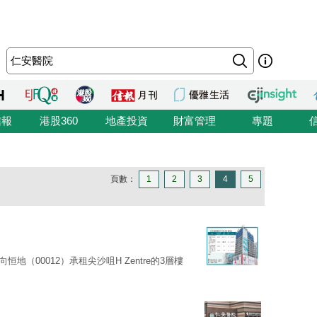
信報
港股360
地產投資
財富管理
專題
頁數：
1
2
3
4
5
向恒地（00012）承租尖沙咀H Zentre的3層樓