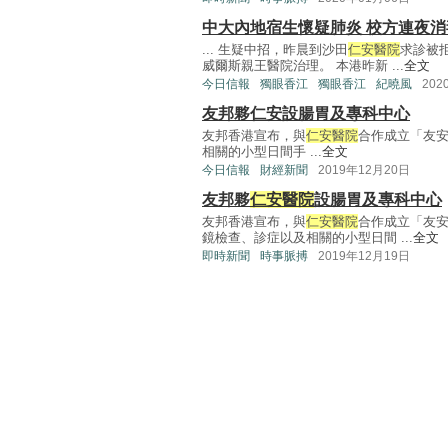
中大內地宿生懷疑肺炎 校方連夜消
... 生疑中招，昨晨到沙田
仁安醫院
求診被
威爾斯親王醫院治理。 本港昨新 ...
全文
今日信報
獨眼香江
獨眼香江
紀曉風
202
友邦夥仁安設腸胃及專科中心
友邦香港宣布，與
仁安醫院
合作成立「友
相關的小型日間手 ...
全文
今日信報
財經新聞
2019年12月20日
友邦夥
仁安醫院
設腸胃及專科中心
友邦香港宣布，與
仁安醫院
合作成立「友
鏡檢查、診症以及相關的小型日間 ...
全文
即時新聞
時事脈搏
2019年12月19日