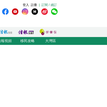
登入
註冊
|
訂閱 / 續訂
信報視頻
移民攻略
大灣區