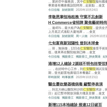
... 業的空中服務員，其中
仁安醫院
擬向國
畢業後有機會獲該院聘用，起薪點 ...
全文
今日信報
財經新聞
2020年10月24日
李敬恩掌恒地租務 守業不忘創新
H Commerce省招牌 聚焦藝術時
... 逾45%，最大租戶為
仁安醫院
，提供全方
上月底正式進駐大廈地庫， ...
全文
今日信報
財經新聞
周一人物
2020年10月
七旬富商新冠陽性 曾到木球會
... 班，無病徵，12日在
仁安醫院
接受手術前
低，後來再在醫院檢測已轉 ...
全文
今日信報
獨眼香江
獨眼香江_肺炎襲港
紀
港增12人確診 2源頭不明包括管弦
... ，在好時中心工作，到
仁安醫院
測試呈
期，曾光顧置地廣場日本餐廳Z ...
全文
即時新聞
時事脈搏
2020年10月15日
醫生憂吹樂器噴病毒 籲暫停表演
... 到北大嶼山醫院和沙田
仁安醫院
求診，
日）起已暫停開放演藝大樓及音樂 ...
全文
今日信報
獨眼香江
獨眼香江_肺炎襲港
紀
新增115本地確診 接連12日破百