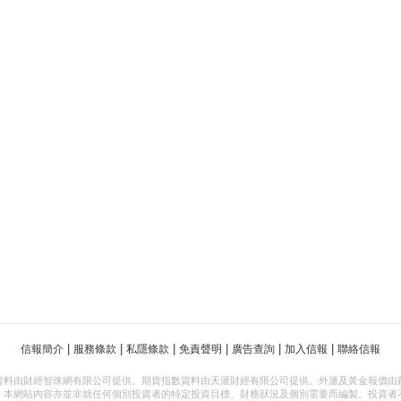
|
|
|
|
|
|
信報簡介
服務條款
私隱條款
免責聲明
廣告查詢
加入信報
聯絡信報
資料由財經智珠網有限公司提供。期貨指數資料由天滙財經有限公司提供。外滙及黃金報價由
，本網站內容亦並非就任何個別投資者的特定投資目標、財務狀況及個別需要而編製。投資者