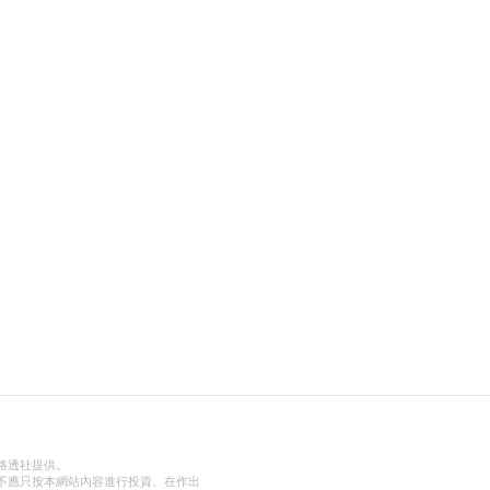
路透社提供。
不應只按本網站內容進行投資。在作出