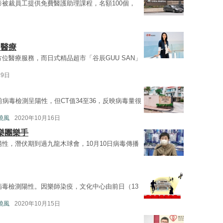
泰被裁員工提供免費醫護助理課程，名額100個，
尚醫療
位醫療服務，而日式精品超市「谷辰GUU SAN」
19日
病毒檢測呈陽性，但CT值34至36，反映病毒量很
曉風
2020年10月16日
樂團樂手
陽性，潛伏期到過九龍木球會，10月10日病毒傳播
病毒檢測陽性。因樂師染疫，文化中心由前日（13
曉風
2020年10月15日