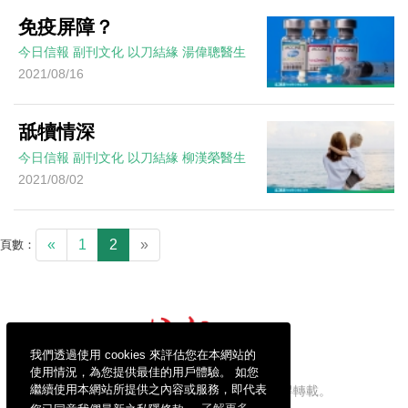
免疫屏障？
今日信報
副刊文化
以刀結緣
湯偉聰醫生
2021/08/16
舐犢情深
今日信報
副刊文化
以刀結緣
柳漢榮醫生
2021/08/02
«
1
2
»
頁數：
我們透過使用 cookies 來評估您在本網站的
使用情況，為您提供最佳的用戶體驗。 如您
繼續使用本網站所提供之內容或服務，即代表
信報財經新聞有限公司版權所有，不得轉載。