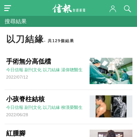
搜尋結果
以刀結緣
- 共129個結果
手術無分高低檔
今日信報
副刊文化
以刀結緣
湯偉聰醫生
2022/07/12
小孩脊柱結核
今日信報
副刊文化
以刀結緣
柳漢榮醫生
2022/06/28
紅腫腳