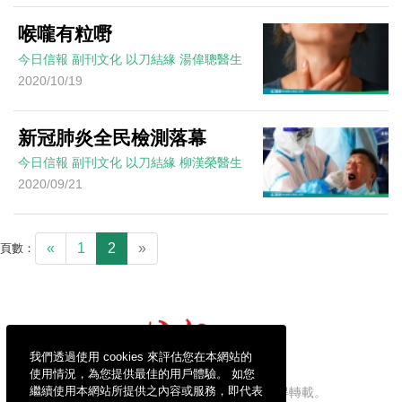
喉嚨有粒嘢
今日信報
副刊文化
以刀結緣
湯偉聰醫生
2020/10/19
新冠肺炎全民檢測落幕
今日信報
副刊文化
以刀結緣
柳漢榮醫生
2020/09/21
«
1
2
»
頁數：
我們透過使用 cookies 來評估您在本網站的
使用情況，為您提供最佳的用戶體驗。 如您
繼續使用本網站所提供之內容或服務，即代表
信報財經新聞有限公司版權所有，不得轉載。