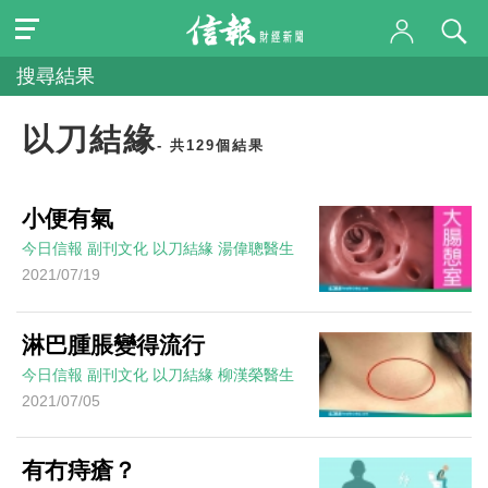
搜尋結果
以刀結緣
- 共129個結果
小便有氣
今日信報
副刊文化
以刀結緣
湯偉聰醫生
2021/07/19
淋巴腫脹變得流行
今日信報
副刊文化
以刀結緣
柳漢榮醫生
2021/07/05
有冇痔瘡？