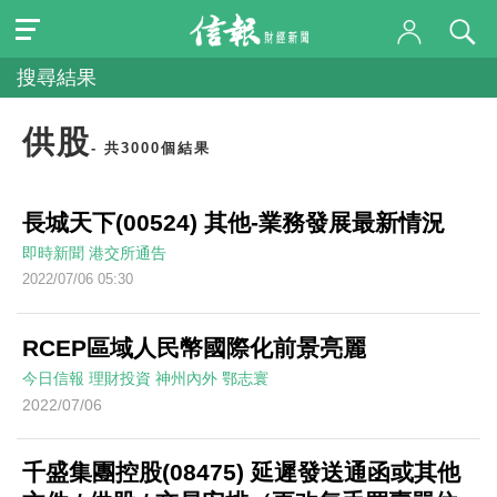
搜尋結果
供股
- 共3000個結果
長城天下(00524) 其他-業務發展最新情況
即時新聞
港交所通告
2022/07/06 05:30
RCEP區域人民幣國際化前景亮麗
今日信報
理財投資
神州內外
鄂志寰
2022/07/06
千盛集團控股(08475) 延遲發送通函或其他