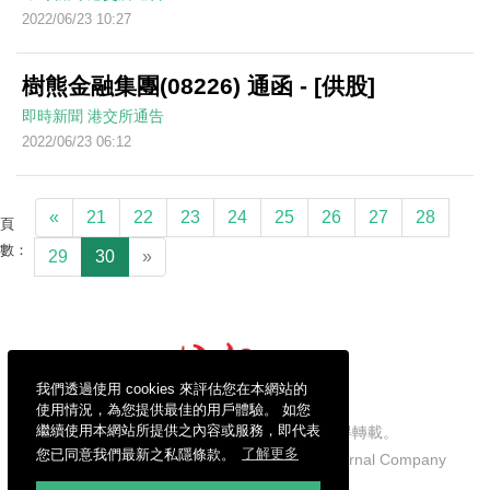
2022/06/23 10:27
樹熊金融集團(08226) 通函 - [供股]
即時新聞
港交所通告
2022/06/23 06:12
«
21
22
23
24
25
26
27
28
頁
數：
29
30
»
我們透過使用 cookies 來評估您在本網站的
使用情況，為您提供最佳的用戶體驗。 如您
繼續使用本網站所提供之內容或服務，即代表
信報財經新聞有限公司版權所有，不得轉載。
您已同意我們最新之私隱條款。
了解更多
Copyright © 2026 Hong Kong Economic Journal Company
Limited. All rights reserved.