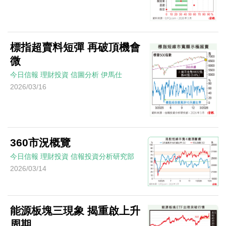
標指超賣料短彈 再破頂機會
微
今日信報
理財投資
信圖分析
伊馬仕
2026/03/16
360市況概覽
今日信報
理財投資
信報投資分析研究部
2026/03/14
能源板塊三現象 揭重啟上升
周期