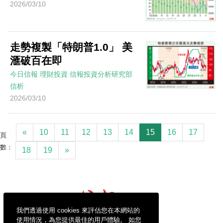
2026/03/10
走勢複製「特朗普1.0」 美
滙破百在即
今日信報
理財投資
信報投資分析研究部
信析
2026/03/10
«
10
11
12
13
14
15
16
17
頁
數：
18
19
»
我們透過使用 cookies 來評估您在本網站的
使用情況，為您提供最佳的用戶體驗。 如您