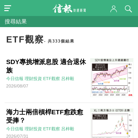
搜尋結果
ETF觀察
- 共333個結果
SDY專挑增派息股 適合退休
族
今日信報
理財投資
ETF觀察
呂梓毅
2026/08/07
海力士兩倍槓桿ETF愈跌愈
受捧？
今日信報
理財投資
ETF觀察
呂梓毅
2026/07/31