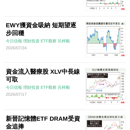
EWY獲資金吸納 短期望逐
步回穩
今日信報
理財投資
ETF觀察
呂梓毅
2026/07/24
資金流入醫療股 XLV中長線
可取
今日信報
理財投資
ETF觀察
呂梓毅
2026/07/17
新晉記憶體ETF DRAM受資
金追捧