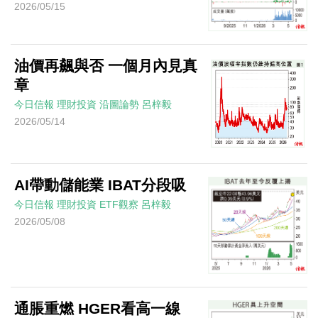
2026/05/15
油價再飆與否 一個月內見真
章
今日信報
理財投資
沿圖論勢
呂梓毅
2026/05/14
AI帶動儲能業 IBAT分段吸
今日信報
理財投資
ETF觀察
呂梓毅
2026/05/08
通脹重燃 HGER看高一線