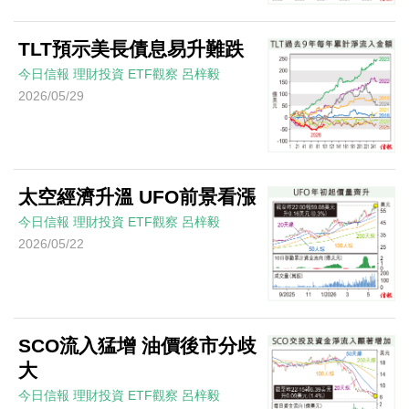
TLT預示美長債息易升難跌
今日信報
理財投資
ETF觀察
呂梓毅
2026/05/29
太空經濟升溫 UFO前景看漲
今日信報
理財投資
ETF觀察
呂梓毅
2026/05/22
SCO流入猛增 油價後市分歧
大
今日信報
理財投資
ETF觀察
呂梓毅