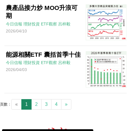
農產品接力炒 MOO升浪可
期
今日信報
理財投資
ETF觀察
呂梓毅
2026/04/10
能源相關ETF 囊括首季十佳
今日信報
理財投資
ETF觀察
呂梓毅
2026/04/03
«
1
2
3
4
»
頁數：