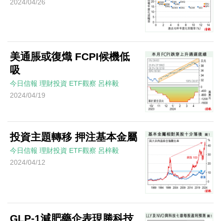
2024/04/26
美通脹或復熾 FCPI候機低
吸
今日信報
理財投資
ETF觀察
呂梓毅
2024/04/19
投資主題轉移 押注基本金屬
今日信報
理財投資
ETF觀察
呂梓毅
2024/04/12
GLP-1減肥藥企表現勝科技