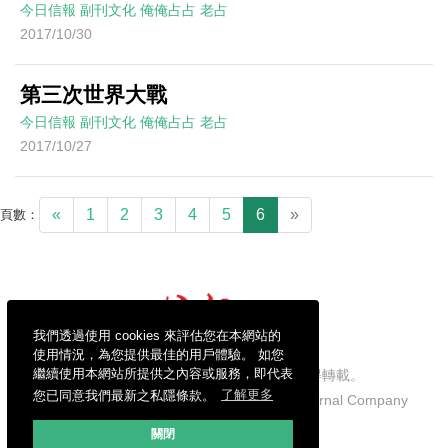
今日信報
副刊文化
俺俺占占
老占
2017/10/30
第三次世界大戰
今日信報
副刊文化
俺俺占占
老占
2017/10/27
«
1
2
3
4
5
6
»
頁數：
我們透過使用 cookies 來評估您在本網站的
使用情況，為您提供最佳的用戶體驗。 如您
繼續使用本網站所提供之內容或服務，即代表
信報財經新聞有限公司版權所有，不得轉載。
您已同意我們最新之私隱條款。
了解更多
Copyright © 2026 Hong Kong Economic Journal Company
Limited. All rights reserved.
關閉