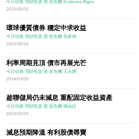
今日信報
理財投資
債‧息先機
Ecaterina Bigos
2024/06/25
環球優質債券 穩定中求收益
今日信報
理財投資
債‧息先機
吳家俐
2024/06/24
利率周期見頂 債市再展光芒
今日信報
理財投資
債‧息先機
王永鏗
2024/03/05
趁聯儲局仍未減息 重配固定收益資產
今日信報
理財投資
債‧息先機
陳詠詩
2024/02/29
減息預期降溫 有利股債尋寶