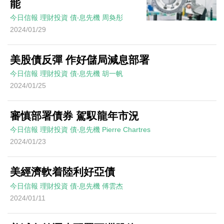
能
今日信報
理財投資
債‧息先機
周奐彤
2024/01/29
美股債反彈 作好儲局減息部署
今日信報
理財投資
債‧息先機
胡一帆
2024/01/25
審慎部署債券 駕馭龍年市況
今日信報
理財投資
債‧息先機
Pierre Chartres
2024/01/23
美經濟軟着陸利好亞債
今日信報
理財投資
債‧息先機
傅雲杰
2024/01/11