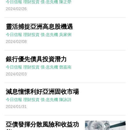
今日信報
理財投資
債‧息先機
陳正犖
2024/02/26
靈活捕捉亞洲高息股機遇
今日信報
理財投資
債‧息先機
吳家俐
2024/02/08
銀行優先債具投資潛力
今日信報
理財投資
債‧息先機
鄧嘉南
2024/02/03
減息憧憬利好亞洲固收市場
今日信報
理財投資
債‧息先機
陳詠詩
2024/01/31
亞債發揮分散風險和收益功