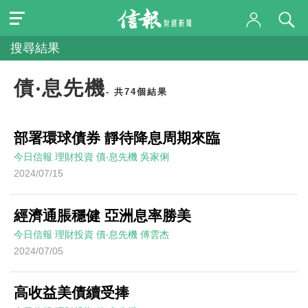
搜尋結果
債‧息先機
- 共74個結果
部署環球債券 靜待降息周期來臨
今日信報
理財投資
債‧息先機
吳家俐
2024/07/15
經濟通脹穩健 亞洲息率勝美
今日信報
理財投資
債‧息先機
傅雲杰
2024/07/05
高收益美債續受捧