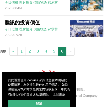
今日信報
理財投資
價值物語
郝承林
2023/08/04
騰訊的投資價值
今日信報
理財投資
價值物語
郝承林
2023/07/28
«
1
2
3
4
5
6
»
頁數：
我們透過使用 cookies 來評估您在本網站的
使用情況，為您提供最佳的用戶體驗。 如您
繼續使用本網站所提供之內容或服務，即代表
信報財經新聞有限公司版權所有，不得轉載。
您已同意我們最新之私隱條款。
了解更多
Copyright © 2026 Hong Kong Economic Journal Company
Limited. All rights reserved.
關閉