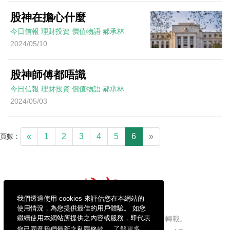
股神在擔心什麼
今日信報
理財投資
價值物語
郝承林
2024/05/10
股神師傅都唔識
今日信報
理財投資
價值物語
郝承林
2024/05/03
«
1
2
3
4
5
6
»
頁數：
我們透過使用 cookies 來評估您在本網站的
使用情況，為您提供最佳的用戶體驗。 如您
繼續使用本網站所提供之內容或服務，即代表
信報財經新聞有限公司版權所有，不得轉載。
您已同意我們最新之私隱條款。
了解更多