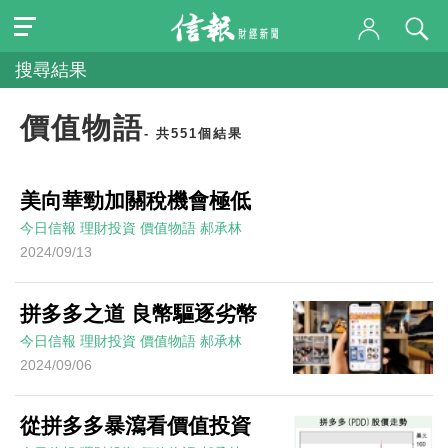
搜尋結果
價值物語
- 共551個結果
美向華勁加關稅機會極低
今日信報
理財投資
價值物語
郝承林
2024/09/13
拼多多之道 良幣驅逐劣幣
今日信報
理財投資
價值物語
郝承林
2024/09/06
從拼多多暴瀉看價值投資