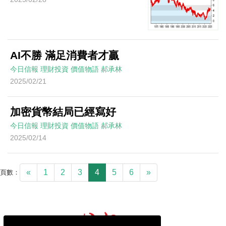
AI不勝 滿足消費者才贏
今日信報
理財投資
價值物語
郝承林
2025/02/21
加密貨幣結局已經寫好
今日信報
理財投資
價值物語
郝承林
2025/02/14
«
1
2
3
4
5
6
»
頁數：