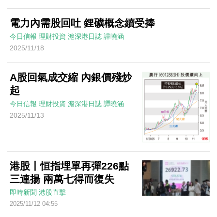
電力內需股回吐 鋰礦概念續受捧
今日信報
理財投資
滬深港日誌
譚曉涵
2025/11/18
A股回氣成交縮 內銀價殘炒
起
今日信報
理財投資
滬深港日誌
譚曉涵
2025/11/13
港股丨恒指埋單再彈226點
三連揚 兩萬七得而復失
即時新聞
港股直擊
2025/11/12 04:55