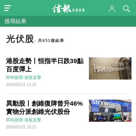
搜尋結果
光伏股
- 共651個結果
港股走勢丨恒指半日跌39點
百度彈上
即時新聞
港股直擊
2026/01/21 12:31
異動股丨創維復牌曾升46%
實物分派創維光伏股份
即時新聞
港股直擊
2026/01/21 10:21