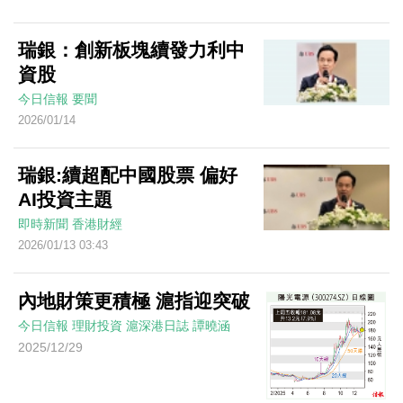
瑞銀：創新板塊續發力利中
資股
今日信報
要聞
2026/01/14
瑞銀:續超配中國股票 偏好
AI投資主題
即時新聞
香港財經
2026/01/13 03:43
內地財策更積極 滬指迎突破
今日信報
理財投資
滬深港日誌
譚曉涵
2025/12/29