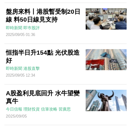
盤房來料丨港股暫受制20日
線 料50日線見支持
即時新聞
即巿股評
2025/09/05 01:36
恒指半日升154點 光伏股造
好
即時新聞
港股直擊
2025/09/05 12:34
A股盈利見底回升 水牛望變
真牛
今日信報
理財投資
信筆攻略
習廣思
2025/09/05