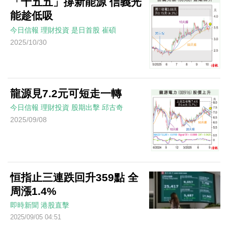
「十五五」撐新能源 信義光
能趁低吸
今日信報
理財投資
是日首股
崔碩
2025/10/30
龍源見7.2元可短走一轉
今日信報
理財投資
股期出擊
邱古奇
2025/09/08
恒指止三連跌回升359點 全
周漲1.4%
即時新聞
港股直擊
2025/09/05 04:51