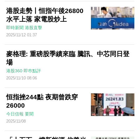
港股走勢丨恒指午後26800
水平上落 家電股炒上
即時新聞
港股直擊
2025/11/12 01:37
麥格理: 重磅股季績來臨 騰訊、中芯同日登
場
港股360
即巿點評
2025/11/10 08:06
恒指挫244點 夜期曾跌穿
26000
今日信報
要聞
2025/11/08