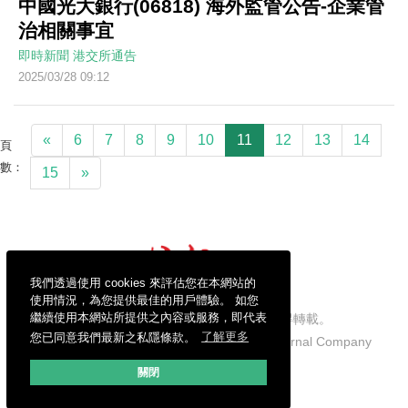
中國光大銀行(06818) 海外監管公告-企業管
治相關事宜
即時新聞
港交所通告
2025/03/28 09:12
«
6
7
8
9
10
11
12
13
14
頁
數：
15
»
我們透過使用 cookies 來評估您在本網站的
使用情況，為您提供最佳的用戶體驗。 如您
繼續使用本網站所提供之內容或服務，即代表
信報財經新聞有限公司版權所有，不得轉載。
您已同意我們最新之私隱條款。
了解更多
Copyright © 2026 Hong Kong Economic Journal Company
Limited. All rights reserved.
關閉