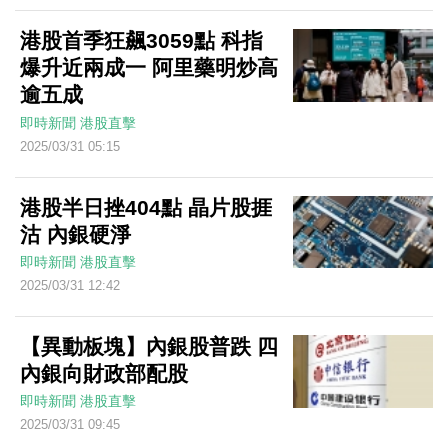
港股首季狂飆3059點 科指
爆升近兩成一 阿里藥明炒高
逾五成
即時新聞
港股直擊
2025/03/31 05:15
港股半日挫404點 晶片股捱
沽 內銀硬淨
即時新聞
港股直擊
2025/03/31 12:42
【異動板塊】內銀股普跌 四
內銀向財政部配股
即時新聞
港股直擊
2025/03/31 09:45