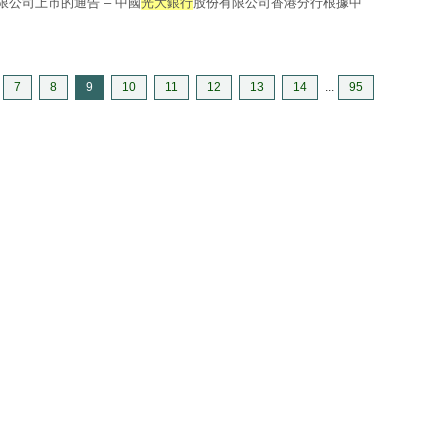
有限公司上市的通告 – 中國
光大銀行
股份有限公司香港分行根據中
7
8
9
10
11
12
13
14
...
95