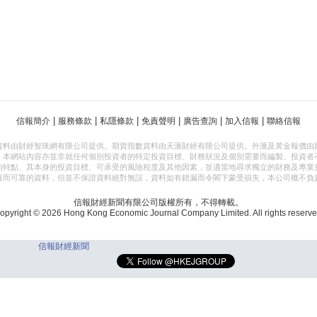
|
|
|
|
|
|
信報簡介
服務條款
私隱條款
免責聲明
廣告查詢
加入信報
聯絡信報
資料由財經智珠網有限公司提供。期貨指數資料由天滙財經有限公司提供。外滙及黃金報價由
，本網站內容亦並非就任何個別投資者的特定投資目標、財務狀況及個別需要而編製。投資者
的特點、其本身的投資目標、可承受的風險程度及其他因素，並適當地尋求獨立的財務及專業
確而可靠的資料，但並不保證資料絕對無誤，資料如有錯漏而令閣下蒙受損失，本公司概不負
信報財經新聞有限公司版權所有，不得轉載。
opyright © 2026 Hong Kong Economic Journal Company Limited. All rights reserve
信報財經新聞