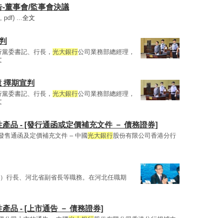
公告-董事會/監事會決議
df) ...
全文
判
行黨委書記、行長，
光大銀行
公司業務部總經理，
文
 擇期宣判
行黨委書記、行長，
光大銀行
公司業務部總經理，
文
構性產品 - [發行通函或定價補充文件 － 債務證券]
提取發售通函及定價補充文件 – 中國
光大銀行
股份有限公司香港分行
18）行長、河北省副省長等職務。在河北任職期
性產品 - [上市通告 － 債務證券]