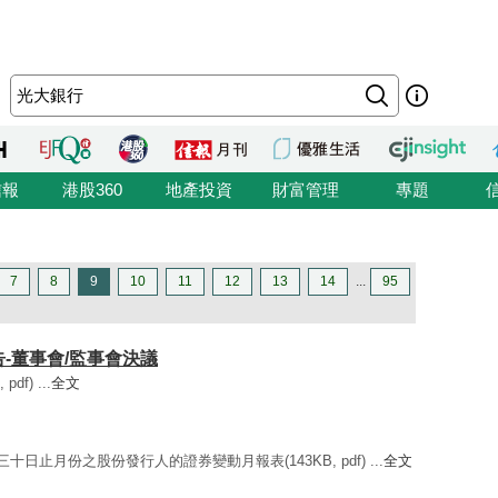
信報
港股360
地產投資
財富管理
專題
7
8
9
10
11
12
13
14
...
95
公告-董事會/監事會決議
df) ...
全文
三十日止月份之股份發行人的證券變動月報表(143KB, pdf) ...
全文