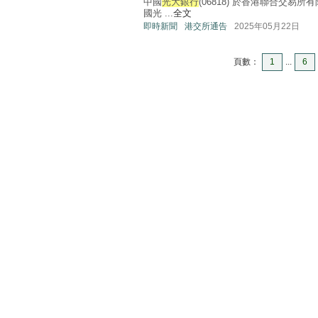
中國
光大銀行
(06818) 於香港聯合交易所
國光 ...
全文
即時新聞
港交所通告
2025年05月22日
頁數：
1
...
6