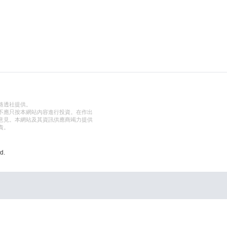
路透社提供。
不應只按本網站內容進行投資。在作出
意見。本網站及其資訊供應商竭力提供
責。
d.