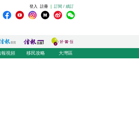
登入
註冊
|
訂閱 / 續訂
信報視頻
移民攻略
大灣區