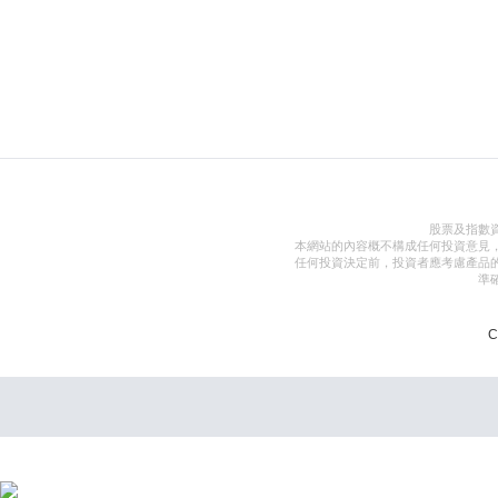
股票及指數
本網站的內容概不構成任何投資意見
任何投資決定前，投資者應考慮產品
準
C