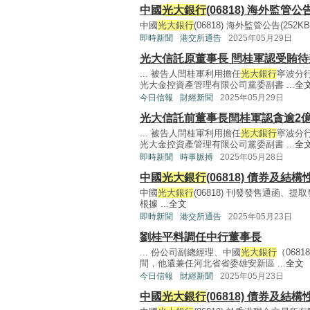
中國
光大銀行
(06818) 海外監管
中國
光大銀行
(06818) 海外監管公告(252KB, p
即時新聞
港交所通告
2025年05月29日
光大信託原董事長 閆桂軍認受賄待
... 被告人閆桂軍利用擔任
光大銀行
寧波分
光大金控資產管理有限公司黨委副書 ...
全
今日信報
財經新聞
2025年05月29日
光大信託前董事長閆桂軍認貪逾2億
... 被告人閆桂軍利用擔任
光大銀行
寧波分
光大金控資產管理有限公司黨委副書 ...
全
即時新聞
時事脈搏
2025年05月28日
中國
光大銀行
(06818) 債券及結
中國
光大銀行
(06818) 刊發發售通函、
根據 ...
全文
即時新聞
港交所通告
2025年05月23日
劉桂平料調任中行董事長
... 份公司副總經理、中國
光大銀行
（068
間，他還兼任河北省省委雄安新區 ...
全文
今日信報
財經新聞
2025年05月23日
中國
光大銀行
(06818) 債券及結構