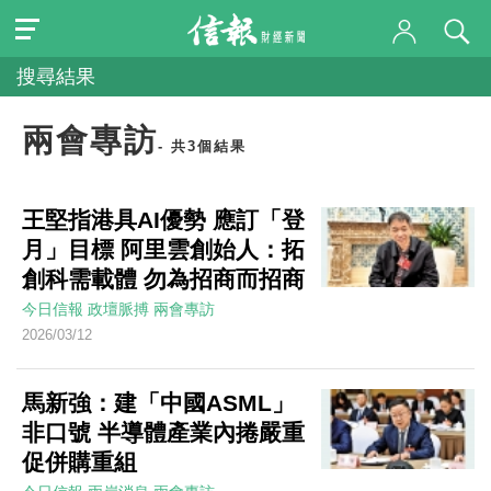
搜尋結果
兩會專訪
- 共3個結果
王堅指港具AI優勢 應訂「登
月」目標 阿里雲創始人：拓
創科需載體 勿為招商而招商
今日信報
政壇脈搏
兩會專訪
2026/03/12
馬新強：建「中國ASML」
非口號 半導體產業內捲嚴重
促併購重組