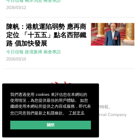
今日信報
兩岸消息
兩會專訪
2026/03/12
陳帆：港航運陷弱勢 應再商
定位 「十五五」點名西部鐵
路 倡加快發展
今日信報
政壇脈搏
兩會專訪
2026/03/10
我們透過使用 cookies 來評估您在本網站的
使用情況，為您提供最佳的用戶體驗。 如您
繼續使用本網站所提供之內容或服務，即代表
信報財經新聞有限公司版權所有，不得轉載。
您已同意我們最新之私隱條款。
了解更多
Copyright © 2026 Hong Kong Economic Journal Company
Limited. All rights reserved.
關閉