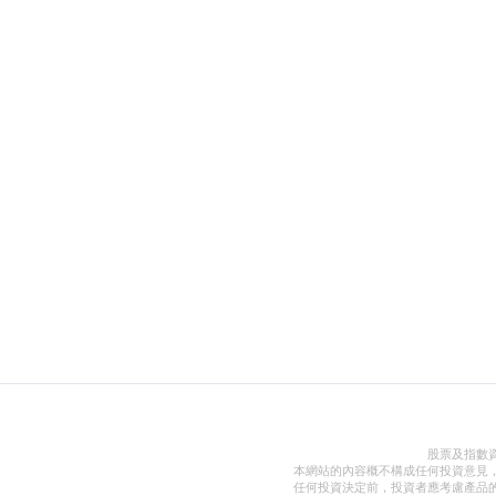
股票及指數
本網站的內容概不構成任何投資意見
任何投資決定前，投資者應考慮產品