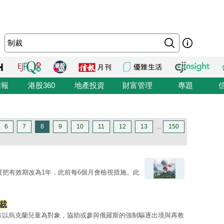
信報
港股360
地產投資
財富管理
專題
6
7
8
9
10
11
12
13
...
150
度把有效期改為1年，此前每6個月會檢視措施。此
裁
方以烏克蘭兒童為對象，協助或參與俄羅斯的強制驅逐出境與再教