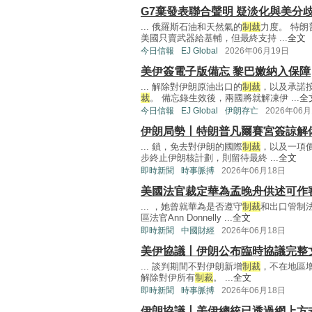
G7棄發表聯合聲明 疑淡化與美分
... 俄羅斯石油和天然氣的
制裁
力度。 特
美國只賣武器給基輔，但最終支持 ...
全文
今日信報
EJ Global
2026年06月19日
美伊簽電子版備忘 黎巴嫩納入保障
... 解除對伊朗原油出口的
制裁
，以及承諾
裁
。 備忘錄生效後，兩國將就解凍伊 ...
全
今日信報
EJ Global
伊朗存亡
2026年06月
伊朗局勢丨特朗普凡爾賽宮簽諒解備
... 鎖，免去對伊朗的國際
制裁
，以及一項價
步終止伊朗核計劃，則留待最終 ...
全文
即時新聞
時事脈搏
2026年06月18日
美國法官裁定華為孟晚舟供述可作
... ，她曾就華為是否遵守
制裁
和出口管制
區法官Ann Donnelly ...
全文
即時新聞
中國財經
2026年06月18日
美伊協議丨伊朗公布臨時協議完整
... 談判期間不對伊朗新增
制裁
，不在地區
解除對伊所有
制裁
。 ...
全文
即時新聞
時事脈搏
2026年06月18日
伊朗協議丨美伊總統已透過網上方