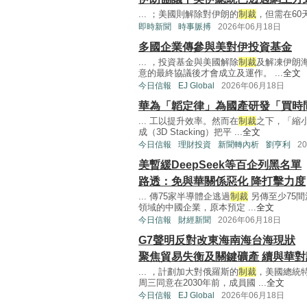
... ；美國則解除對伊朗的
制裁
，但需在60
即時新聞
時事脈搏
2026年06月18日
多國企業傳參與美對伊投資基金
... ，投資基金與美國解除
制裁
及解凍伊朗
意的最終協議後才會成立及運作。 ...
全文
今日信報
EJ Global
2026年06月18日
華為「韜定律」為國產研發「買時
... 工以提升效率。然而在
制裁
之下，「縮
成（3D Stacking）把平 ...
全文
今日信報
理財投資
新聞轉內析
劉亨利
2
美暫緩DeepSeek等百企列黑名單
路透：免與華關係惡化 降打擊力度
... 傳75家半導體企逃過
制裁
另傳至少75
領域的中國企業，原本預定 ...
全文
今日信報
財經新聞
2026年06月18日
G7聲明反對改東海南海台海現狀
聚焦貿易失衡及關鍵礦產 續與華對
... ，計劃加大對俄羅斯的
制裁
，美國總統
周三同意在2030年前，成員國 ...
全文
今日信報
EJ Global
2026年06月18日