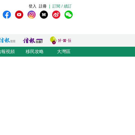
登入
註冊
|
訂閱 / 續訂
信報視頻
移民攻略
大灣區