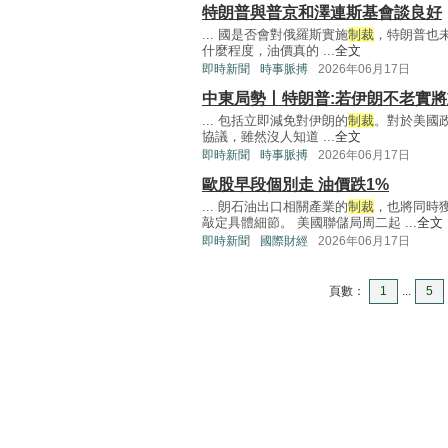
特朗普與普京和澤連斯基會談良好
... 國是否會對俄羅斯實施
制裁
，特朗普也
什麼程度，油價真的 ...
全文
即時新聞
時事脈搏
2026年06月17日
中東局勢丨特朗普:若伊朗不老實
... 包括立即減免對伊朗的
制裁
。對於美國
協議，雖然沒人知道 ...
全文
即時新聞
時事脈搏
2026年06月17日
歐股早段個別走 油價跌1%
... 朗石油出口相關產業的
制裁
，也將同時
敲定具體細節。 美國聯儲局周二起 ...
全文
即時新聞
國際財經
2026年06月17日
頁數：
1
...
5