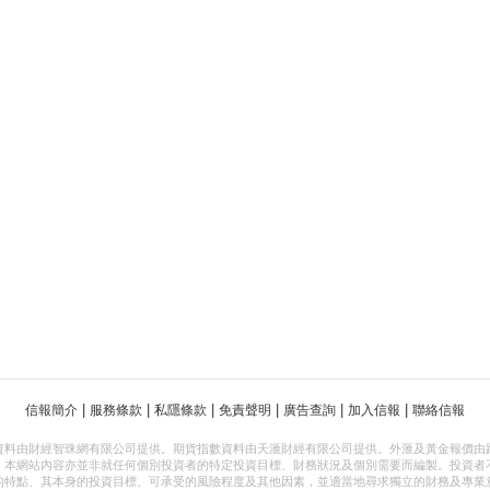
|
|
|
|
|
|
信報簡介
服務條款
私隱條款
免責聲明
廣告查詢
加入信報
聯絡信報
資料由財經智珠網有限公司提供。期貨指數資料由天滙財經有限公司提供。外滙及黃金報價由
，本網站內容亦並非就任何個別投資者的特定投資目標、財務狀況及個別需要而編製。投資者
的特點、其本身的投資目標、可承受的風險程度及其他因素，並適當地尋求獨立的財務及專業