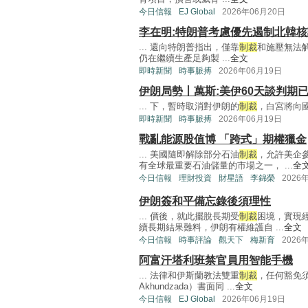
今日信報
EJ Global
2026年06月20日
李在明:特朗普考慮優先遏制北韓
... 還向特朗普指出，僅靠
制裁
和施壓無法
仍在繼續生產足夠製 ...
全文
即時新聞
時事脈搏
2026年06月19日
伊朗局勢丨萬斯:美伊60天談判期
... 下，暫時取消對伊朗的
制裁
，白宮將向國
即時新聞
時事脈搏
2026年06月19日
戰亂能源股值博 「跨式」期權獵金
... 美國隨即解除部分石油
制裁
，允許美企
有全球最重要石油儲量的市場之一， ...
全
今日信報
理財投資
財星語
李錦榮
2026
伊朗簽和平備忘錄後須理性
... 價後，就此擺脫長期受
制裁
困境，實現
續長期結果難料，伊朗有權維護自 ...
全文
今日信報
時事評論
觀天下
梅新育
2026
阿富汗塔利班禁官員用智能手機
... 法律和伊斯蘭教法雙重
制裁
，任何豁免須經
Akhundzada）書面同 ...
全文
今日信報
EJ Global
2026年06月19日