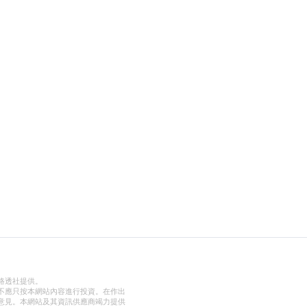
路透社提供。
不應只按本網站內容進行投資。在作出
意見。本網站及其資訊供應商竭力提供