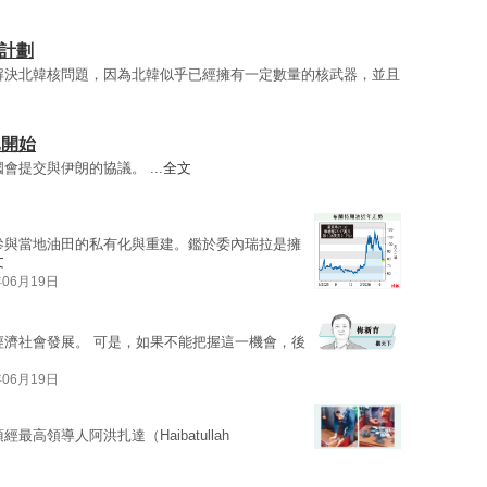
核計劃
解決北韓核問題，因為北韓似乎已經擁有一定數量的核武器，並且
已開始
會提交與伊朗的協議。 ...
全文
參與當地油田的私有化與重建。鑑於委內瑞拉是擁
文
年06月19日
經濟社會發展。 可是，如果不能把握這一機會，後
年06月19日
最高領導人阿洪扎達（Haibatullah