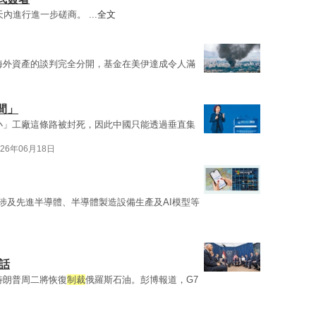
天內進行進一步磋商。 ...
全文
海外資產的談判完全分開，基金在美伊達成令人滿
間」
小」工廠這條路被封死，因此中國只能透過垂直集
026年06月18日
間涉及先進半導體、半導體製造設備生產及AI模型等
話
特朗普周二將恢復
制裁
俄羅斯石油。彭博報道，G7