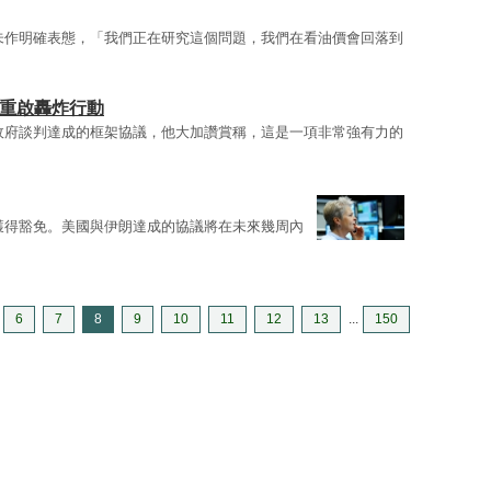
未作明確表態，「我們正在研究這個問題，我們在看油價會回落到
將重啟轟炸行動
政府談判達成的框架協議，他大加讚賞稱，這是一項非常強有力的
獲得豁免。美國與伊朗達成的協議將在未來幾周內
6
7
8
9
10
11
12
13
...
150