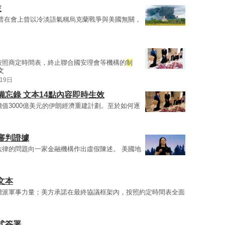
歧
朗普在會上曾以冷淡語氣稱烏克蘭戰爭與美國無關，
按照商定時間表，終止聯合國安理會等機構的
制
文
19日
忘錄 文本14點內容即時生效
值3000億美元的伊朗經濟重建計劃。至於如何逐
審判證據
法律的問題向一家金融機構作出虛假陳述。 美國地
文本
增派軍事力量；美方承諾在最終協議框架內，按照約定時間表全面
式簽署