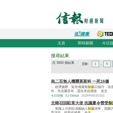
主頁
即時新聞
今日
搜尋結果
共 3000 個結果
頁數：
1
...
5
烏二百無人機襲莫斯科 一死16傷
... 經濟施壓，延長俄羅斯
制裁
12個月，首
外，烏克蘭宣布，盟友承諾價值 ...
全文
今日信報
EJ Global
2026年06月20日
北韓召回駐英大使 抗議夏令營受
制
... 英國上月把松濤園納入
制裁
清單，指園
育項目，損害或威脅 ...
全文