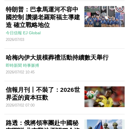
特朗普：巴拿馬運河不容中
國控制 讚揚老羅斯福主導建
造 確立戰略地位
今日信報
EJ Global
2026/07/03
哈梅內伊大規模葬禮活動持續數天舉行
即時新聞
時事脈搏
2026/07/02 10:45
信報月刊丨不裝了：2026世
界盃的資本狂歡
2026/07/02 07:00
路透：俄將領率團赴中國秘