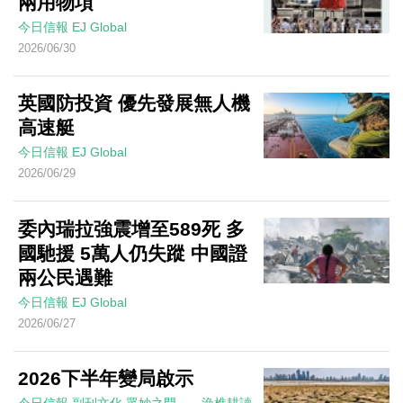
兩用物項
今日信報
EJ Global
2026/06/30
英國防投資 優先發展無人機
高速艇
今日信報
EJ Global
2026/06/29
委內瑞拉強震增至589死 多
國馳援 5萬人仍失蹤 中國證
兩公民遇難
今日信報
EJ Global
2026/06/27
2026下半年變局啟示