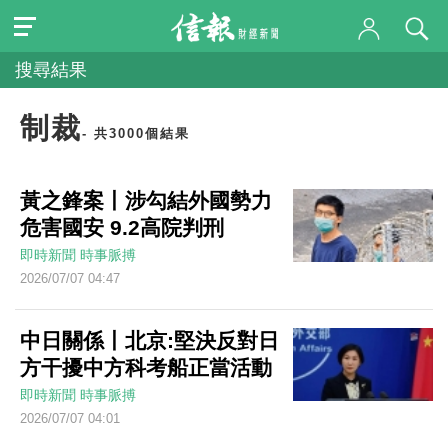
搜尋結果
制裁
- 共3000個結果
黃之鋒案丨涉勾結外國勢力
危害國安 9.2高院判刑
即時新聞
時事脈搏
2026/07/07 04:47
中日關係丨北京:堅決反對日
方干擾中方科考船正當活動
即時新聞
時事脈搏
2026/07/07 04:01