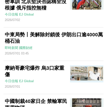
密軍訓 北京堅決否認稱全沒
根據 俄斥指控無稽
今日信報
EJ Global
2026/07/02
中東局勢丨美解除封鎖後 伊朗出口逾4000萬
桶石油
即時新聞
國際財經
2026/07/01 03:45
摩納哥豪宅爆炸 烏3口家重
傷
今日信報
EJ Global
2026/07/01
中國制裁40家日企 禁輸軍民