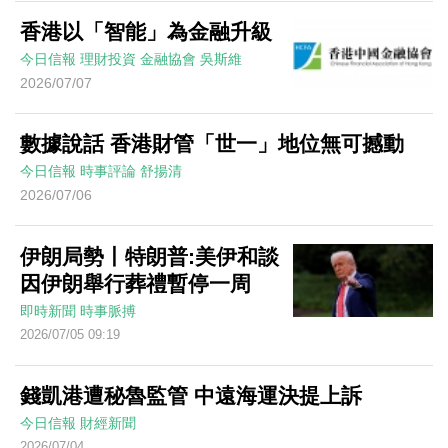
香港以「智能」為金融升級
今日信報
理財投資
金融協會
吳斯維
2026/07/07
數據說話 香港財管「世一」地位無可撼動
今日信報
時事評論
舒揚清
2026/07/06
伊朗局勢丨特朗普:美伊和談
因伊朗舉行葬禮暫停一周
即時新聞
時事脈搏
2026/07/05 09:19
錢凱港遭秘魯監管 中遠海運決提上訴
今日信報
財經新聞
2026/07/04