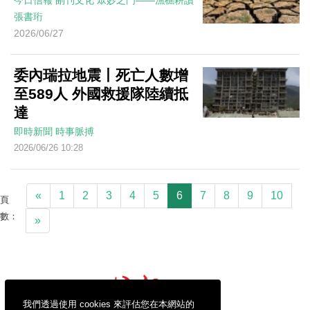
今日信報
副刊文化
眾妙之門——漁樵耕讀
張書珩
2026/06/27
委內瑞拉地震丨死亡人數增
至589人 外國救援隊陸續抵
達
即時新聞
時事脈搏
2026/06/26 10:28
«
1
2
3
4
5
6
7
8
9
10
頁
數：
»
我們透過使用 cookies 來評估您在本網站的