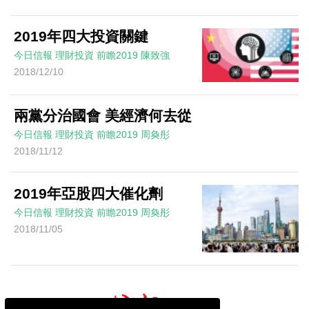
2019年四大投資關鍵
今日信報
理財投資
前瞻2019
陳致強
2018/12/10
兩黨分治國會 美經濟何去從
今日信報
理財投資
前瞻2019
周奐彤
2018/11/12
2019年亞股四大催化劑
今日信報
理財投資
前瞻2019
周奐彤
2018/11/05