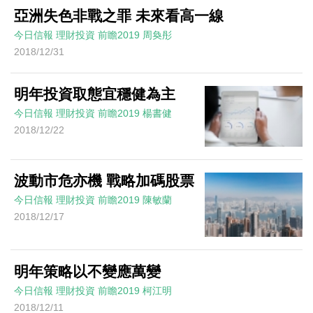
亞洲失色非戰之罪 未來看高一線
今日信報
理財投資
前瞻2019
周奐彤
2018/12/31
明年投資取態宜穩健為主
今日信報
理財投資
前瞻2019
楊書健
2018/12/22
波動市危亦機 戰略加碼股票
今日信報
理財投資
前瞻2019
陳敏蘭
2018/12/17
明年策略以不變應萬變
今日信報
理財投資
前瞻2019
柯江明
2018/12/11