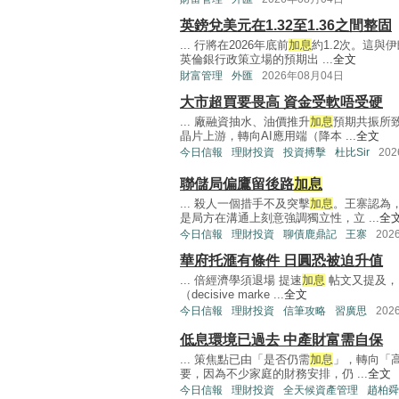
英鎊兌美元在1.32至1.36之間整固
... 行將在2026年底前
加息
約1.2次。這
英倫銀行政策立場的預期出 ...
全文
財富管理
外匯
2026年08月04日
大市超買要畏高 資金受軟唔受硬
... 廠融資抽水、油價推升
加息
預期共振所
晶片上游，轉向AI應用端（降本 ...
全文
今日信報
理財投資
投資搏擊
杜比Sir
20
聯儲局偏鷹留後路
加息
... 殺人一個措手不及突擊
加息
。王寨認為
是局方在溝通上刻意強調獨立性，立 ...
全
今日信報
理財投資
聊債鹿鼎記
王寨
202
華府托滙有條件 日圓恐被迫升值
... 倍經濟學須退場 提速
加息
帖文又提及，
（decisive marke ...
全文
今日信報
理財投資
信筆攻略
習廣思
202
低息環境已過去 中產財富需自保
... 策焦點已由「是否仍需
加息
」，轉向「
要，因為不少家庭的財務安排，仍 ...
全文
今日信報
理財投資
全天候資產管理
趙柏舜