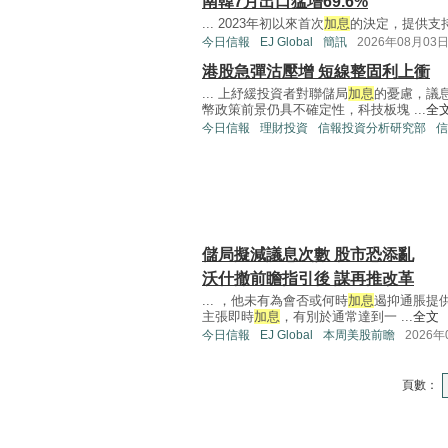
南韓7月出口猛增69.6%
... 2023年初以來首次
加息
的決定，提供支持。
今日信報
EJ Global
簡訊
2026年08月03
港股急彈沽壓增 短線整固利上衝
... 上紓緩投資者對聯儲局
加息
的憂慮，議
幣政策前景仍具不確定性，科技板塊 ...
全
今日信報
理財投資
信報投資分析研究部
信
儲局擬減議息次數 股市恐添亂
沃什撤前瞻指引後 謀再推改革
... ，他未有為會否或何時
加息
遏抑通脹提
主張即時
加息
，有別於通常達到一 ...
全文
今日信報
EJ Global
本周美股前瞻
2026年
頁數：