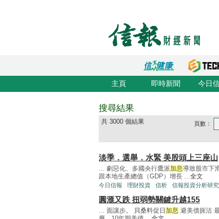
主頁
即時新聞
今日
搜尋結果
共 3000 個結果
頁數：
淡季．選舉．水緊 美股頭上三座山
... 劇惡化、多國央行鷹派
加息
導致股市下滑
跟本地生產總值（GDP）增長 ...
全文
今日信報
理財投資
信析
信報投資分析研究
圓滙又跌 扭弱勢關鍵升越155
... 面讓步。 貝桑料促日
加息
避美債捱沽 
應，10年期美債 ...
全文