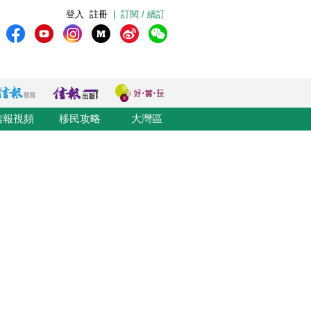
登入
註冊
|
訂閱 / 續訂
信報視頻
移民攻略
大灣區