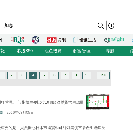
信報
港股360
地產投資
財富管理
專題
1
2
3
4
5
6
7
8
9
...
150
後首見。 該指標主要比較10個經濟體貨幣供應量
部
2026年08月05日
最重要的是，貝桑擔心日本市場震動可能對美債市場產生連鎖反