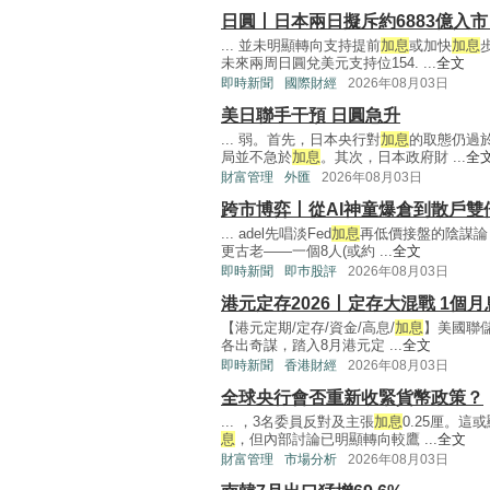
日圓丨日本兩日擬斥約6883億入
... 並未明顯轉向支持提前
加息
或加快
加息
未來兩周日圓兌美元支持位154. ...
全文
即時新聞
國際財經
2026年08月03日
美日聯手干預 日圓急升
... 弱。首先，日本央行對
加息
的取態仍過
局並不急於
加息
。其次，日本政府財 ...
全
財富管理
外匯
2026年08月03日
跨市博弈丨從AI神童爆倉到散戶雙
... adel先唱淡Fed
加息
再低價接盤的陰謀論
更古老——一個8人(或約 ...
全文
即時新聞
即巿股評
2026年08月03日
港元定存2026丨定存大混戰 1個月
【港元定期/定存/資金/高息/
加息
】美國聯
各出奇謀，踏入8月港元定 ...
全文
即時新聞
香港財經
2026年08月03日
全球央行會否重新收緊貨幣政策？
... ，3名委員反對及主張
加息
0.25厘。
息
，但內部討論已明顯轉向較鷹 ...
全文
財富管理
市場分析
2026年08月03日