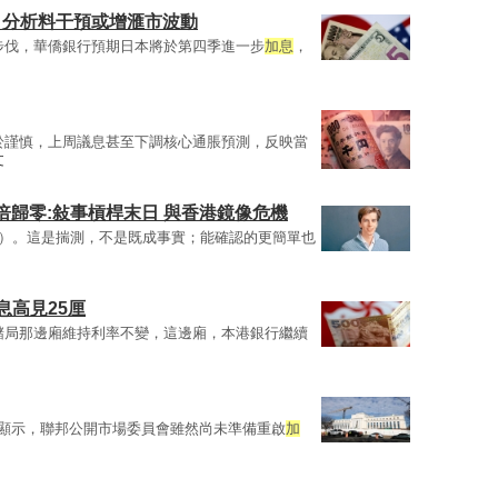
市 分析料干預或增滙市波動
步伐，華僑銀行預期日本將於第四季進一步
加息
，
於謹慎，上周議息甚至下調核心通脹預測，反映當
文
倍歸零:敍事槓桿末日 與香港鏡像危機
）。這是揣測，不是既成事實；能確認的更簡單也
息高見25厘
儲局那邊廂維持利率不變，這邊廂，本港銀行繼續
這或顯示，聯邦公開市場委員會雖然尚未準備重啟
加