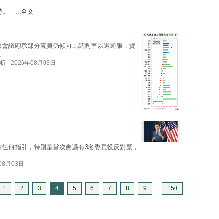
 ...
全文
日
息會議顯示部分官員仍傾向上調利率以遏通脹，貨
文
析
2026年08月03日
供任何指引，特別是當次會議有3名委員投反對票，
08月03日
1
2
3
4
5
6
7
8
9
...
150