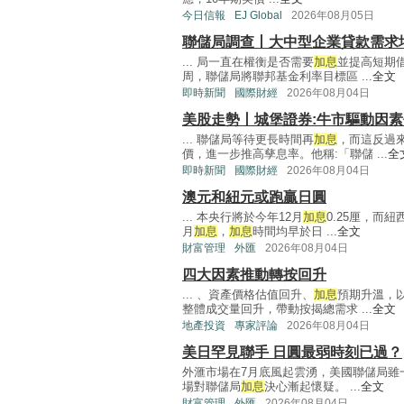
今日信報
EJ Global
2026年08月05日
聯儲局調查丨大中型企業貸款需求
... 局一直在權衡是否需要
加息
並提高短期
周，聯儲局將聯邦基金利率目標區 ...
全文
即時新聞
國際財經
2026年08月04日
美股走勢丨城堡證券:牛市驅動因
... 聯儲局等待更長時間再
加息
，而這反過
價，進一步推高孳息率。他稱:「聯儲 ...
全
即時新聞
國際財經
2026年08月04日
澳元和紐元或跑贏日圓
... 本央行將於今年12月
加息
0.25厘，而
月
加息
，
加息
時間均早於日 ...
全文
財富管理
外匯
2026年08月04日
四大因素推動轉按回升
... 、資產價格估值回升、
加息
預期升溫，
整體成交量回升，帶動按揭總需求 ...
全文
地產投資
專家評論
2026年08月04日
美日罕見聯手 日圓最弱時刻已過？
外滙市場在7月底風起雲湧，美國聯儲局雖
場對聯儲局
加息
決心漸起懷疑。 ...
全文
財富管理
外匯
2026年08月04日