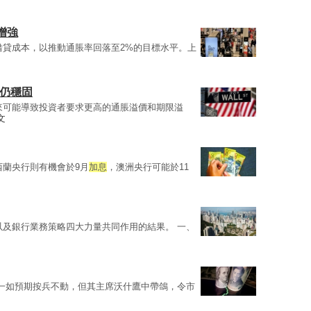
增強
借貸成本，以推動通脹率回落至2%的目標水平。上
素仍穩固
來可能導致投資者要求更高的通脹溢價和期限溢
文
紐西蘭央行則有機會於9月
加息
，澳洲央行可能於11
以及銀行業務策略四大力量共同作用的結果。 一、
一如預期按兵不動，但其主席沃什鷹中帶鴿，令市