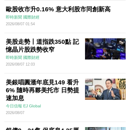
歐股收市升0.16% 意大利股市同創新高
即時新聞
國際財經
2026/08/07 01:54
美股走勢丨道指跌350點 記
憶晶片股跌勢收窄
即時新聞
國際財經
2026/08/07 12:03
美銀唱圓滙年底見149 看升
6% 隨時再夥美托市 日勢提
速加息
今日信報
EJ Global
2026/08/07