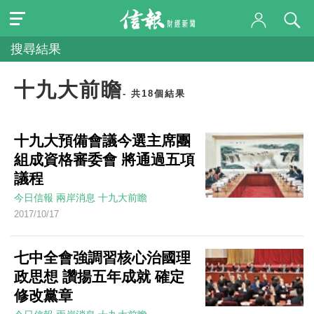
搜尋結果
十九大前瞻
- 共18個結果
十九大預備會議今選主席團
組成資格審委會 將通過五項
議程
今日信報
兩岸消息
十九大前瞻
2017/10/17
七中全會強調習核心治國理
政思想 讚揚五年成就 確定
修改黨章