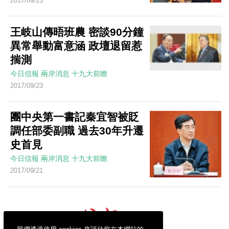
2017/09/25
王岐山傳晤班農 密談90分鐘
異常舉動富意涵 政壇退留惹
揣測
今日信報
兩岸消息
十九大前瞻
2017/09/23
團中央第一書記秦宜智被貶
調任部委副職 過去30年升遷
史首見
今日信報
兩岸消息
十九大前瞻
2017/09/21