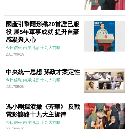
國產引擎隱形殲20首證已服
役 展5年軍事成就 提升自豪
感凝聚人心
今日信報
兩岸消息
十九大前瞻
2017/09/29
中央統一思想 孫政才案定性
今日信報
兩岸消息
十九大前瞻
2017/09/28
馮小剛揮淚撤《芳華》 反戰
電影讓路十九大主旋律
今日信報
兩岸消息
十九大前瞻