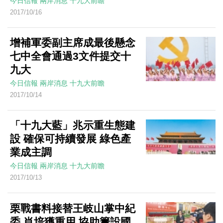
今日信報
兩岸消息
十九大前瞻
2017/10/16
增補軍委副主席成最後懸念
七中全會通過3文件提交十
九大
今日信報
兩岸消息
十九大前瞻
2017/10/14
「十九大藍」兆示重生態建
設 確保可持續發展 綠色產
業成主調
今日信報
兩岸消息
十九大前瞻
2017/10/13
栗戰書料接替王岐山掌中紀
委 肖培獲重用 協助籌設國