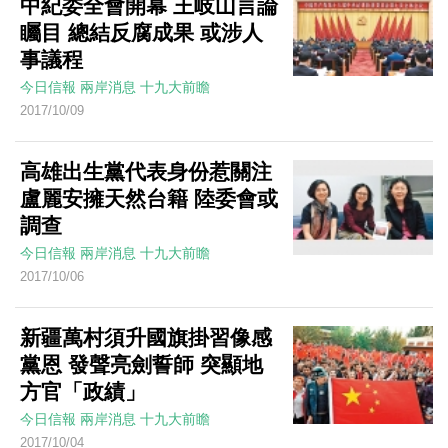
中紀委全會開幕 王岐山言論
矚目 總結反腐成果 或涉人
事議程
今日信報
兩岸消息
十九大前瞻
2017/10/09
高雄出生黨代表身份惹關注
盧麗安擁天然台籍 陸委會或
調查
今日信報
兩岸消息
十九大前瞻
2017/10/06
新疆萬村須升國旗掛習像感
黨恩 發聲亮劍誓師 突顯地
方官「政績」
今日信報
兩岸消息
十九大前瞻
2017/10/04