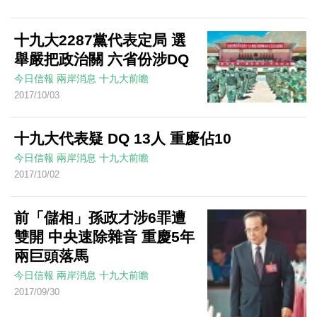
十九大2287黨代表定局 選
舉嚴把政治關 六省份涉DQ
今日信報
兩岸消息
十九大前瞻
2017/10/03
十九大代表疑 DQ 13人 重慶佔10
今日信報
兩岸消息
十九大前瞻
2017/10/02
前「儲相」孫政才涉6罪遭
雙開 中央速除雜音 重慶5年
兩巨頭落馬
今日信報
兩岸消息
十九大前瞻
2017/09/30