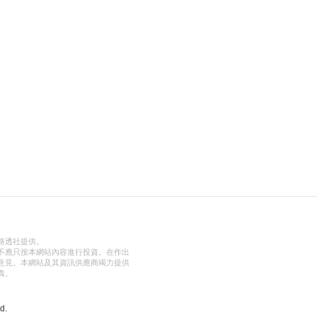
路透社提供。
不應只按本網站內容進行投資。在作出
意見。本網站及其資訊供應商竭力提供
責。
d.