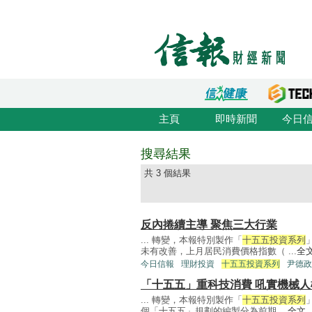
主頁
即時新聞
今日
搜尋結果
共 3 個結果
反內捲續主導 聚焦三大行業
... 轉變，本報特別製作「
十五五投資系列
未有改善，上月居民消費價格指數（ ...
全
今日信報
理財投資
十五五投資系列
尹德政
「十五五」重科技消費 吼實機械人
... 轉變，本報特別製作「
十五五投資系列
個「十五五」規劃的編製分為前期 ...
全文