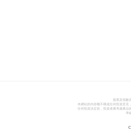
股票及指數
本網站的內容概不構成任何投資意見
任何投資決定前，投資者應考慮產品
準
C