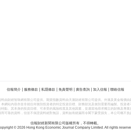
|
|
|
|
|
|
信報簡介
服務條款
私隱條款
免責聲明
廣告查詢
加入信報
聯絡信報
資料由財經智珠網有限公司提供。期貨指數資料由天滙財經有限公司提供。外滙及黃金報價由
，本網站內容亦並非就任何個別投資者的特定投資目標、財務狀況及個別需要而編製。投資者
的特點、其本身的投資目標、可承受的風險程度及其他因素，並適當地尋求獨立的財務及專業
確而可靠的資料，但並不保證資料絕對無誤，資料如有錯漏而令閣下蒙受損失，本公司概不負
信報財經新聞有限公司版權所有，不得轉載。
opyright © 2026 Hong Kong Economic Journal Company Limited. All rights reserve