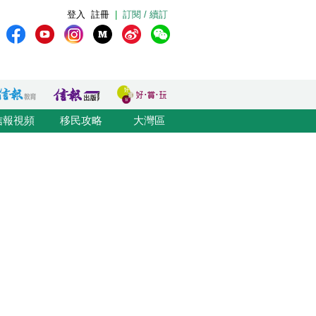
登入
註冊
|
訂閱 / 續訂
信報視頻
移民攻略
大灣區