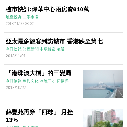
樓市快訊:偉華中心兩房賣610萬
地產投資
二手市場
2018/11/09 03:02
亞太最多旅客到訪城市 香港跌至第七
今日信報
財經新聞
中環解密
凌通
2018/11/01
「港珠澳大橋」的三變局
今日信報
副刊文化
易經三才
伍懷璞
2018/10/27
錦豐苑再穿「四球」 月挫
13%