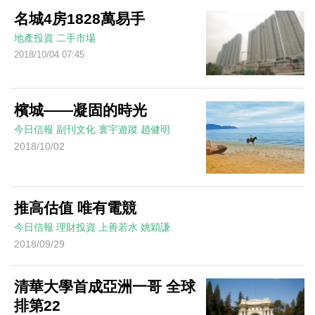
名城4房1828萬易手
地產投資
二手市場
2018/10/04 07:45
檳城——凝固的時光
今日信報
副刊文化
寰宇遊蹤
趙健明
2018/10/02
推高估值 唯有電競
今日信報
理財投資
上善若水
姚穎謙
2018/09/29
清華大學首成亞洲一哥 全球
排第22