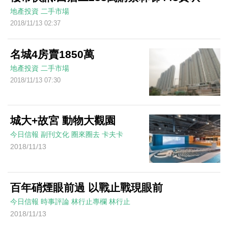
地產投資
二手市場
2018/11/13 02:37
名城4房賣1850萬
地產投資
二手市場
2018/11/13 07:30
城大+故宮 動物大觀園
今日信報
副刊文化
圈來圈去
卡夫卡
2018/11/13
百年硝煙眼前過 以戰止戰現眼前
今日信報
時事評論
林行止專欄
林行止
2018/11/13