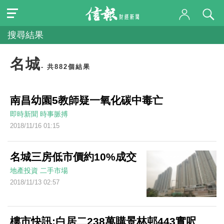
搜尋結果
名城
- 共882個結果
南昌幼園5教師疑一氧化碳中毒亡
即時新聞
時事脈搏
2018/11/16 01:15
名城三房低市價約10%成交
地產投資
二手市場
2018/11/13 02:57
樓市快訊:白居二238萬購景林邨443實呎