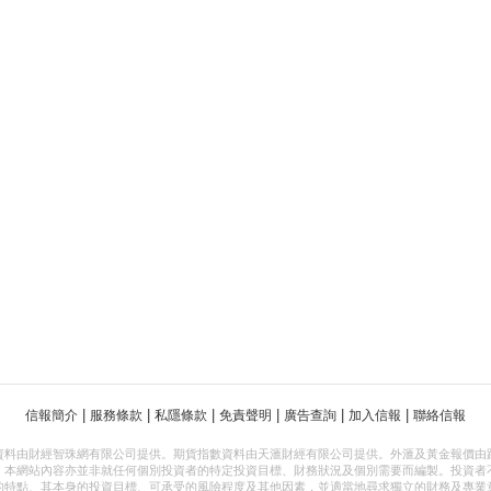
|
|
|
|
|
|
信報簡介
服務條款
私隱條款
免責聲明
廣告查詢
加入信報
聯絡信報
資料由財經智珠網有限公司提供。期貨指數資料由天滙財經有限公司提供。外滙及黃金報價由
，本網站內容亦並非就任何個別投資者的特定投資目標、財務狀況及個別需要而編製。投資者
的特點、其本身的投資目標、可承受的風險程度及其他因素，並適當地尋求獨立的財務及專業