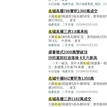
今日信報
地產市道
周六地產專題_簡訊
20
名城
高層786實呎1360萬成交
大圍
名城
3期盛世3座高層SB室，實用面積7
價17303元。 ...
全文
地產投資
二手市場
2018年03月16日
名城
高層三房3.8萬承租
大圍
名城
1期5座高層NC室，實用面積103
36.6元。 中原地 ...
全文
地產投資
二手市場
2018年03月13日
盛薈複式3300萬雙破頂
沙田屋苑狂追落後 8天六新高
... 一天一破頂。當中大圍
名城
2期盛薈一個
元，創盛薈入伙逾7年來樓 ...
全文
今日信報
地產市道
2018年03月08日
名城
中層842實呎售1350萬
大圍
名城
2期盛薈5座中層NB室，實用面積8
價16033元。 ...
全文
地產投資
二手市場
2018年03月06日
名城
高層三房1182萬成交
大圍
名城
3期盛世5座高層NA室，實用面積6