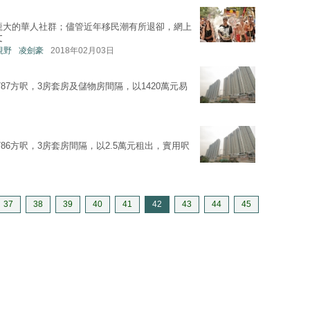
龐大的華人社群；儘管近年移民潮有所退卻，網上
文
地視野
凌劍豪
2018年02月03日
87方呎，3房套房及儲物房間隔，以1420萬元易
786方呎，3房套房間隔，以2.5萬元租出，實用呎
37
38
39
40
41
42
43
44
45