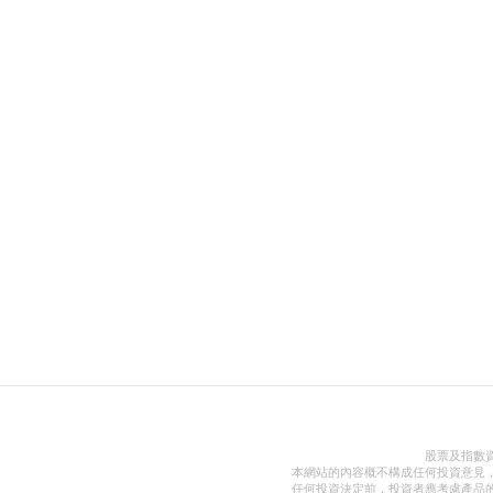
股票及指數
本網站的內容概不構成任何投資意見
任何投資決定前，投資者應考慮產品