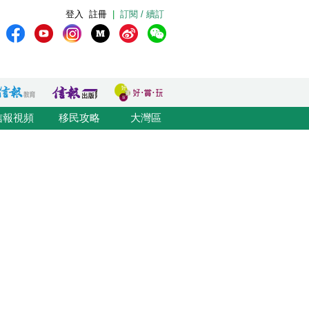
登入
註冊
|
訂閱 / 續訂
信報視頻
移民攻略
大灣區