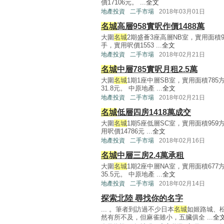
價17106元。 ...
全文
地產投資
二手市場
2018年03月01日
名城
高層958實呎作價1488萬
大圍
名城
2期盛薈3座高層NB室，實用面積9
手，實用呎價1553 ...
全文
地產投資
二手市場
2018年02月21日
名城
中層785實呎月租2.5萬
大圍
名城
1期1座中層SB室，實用面積785
31.8元。 中原地產 ...
全文
地產投資
二手市場
2018年02月21日
名城
低層四房1418萬成交
大圍
名城
1期5座低層SC室，實用面積959
用呎價14786元 ...
全文
地產投資
二手市場
2018年02月16日
名城
中層三房2.4萬承租
大圍
名城
1期2座中層NA室，實用面積677
35.5元。 中原地產 ...
全文
地產投資
二手市場
2018年02月14日
探索北陸 尋找你的名字
... 。筆者到訪過不少日本
名城
如姬路城、
然有所不及，但麻雀雖小，五臟俱全 ...
全