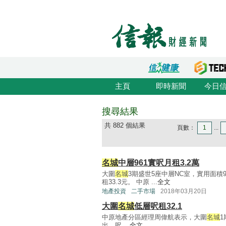
主頁
即時新聞
今日
搜尋結果
共 882 個結果
頁數：
1
...
名城
中層961實呎月租3.2萬
大圍
名城
3期盛世5座中層NC室，實用面積
租33.3元。 中原 ...
全文
地產投資
二手市場
2018年03月20日
大圍
名城
低層呎租32.1
中原地產分區經理周偉航表示，大圍
名城
1
出，呎 ...
全文