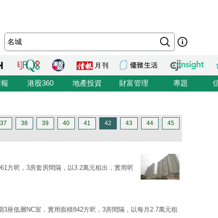
信報
港股360
地產投資
財富管理
專題
37
38
39
40
41
42
43
44
45
961方呎，3房套房間隔，以3.2萬元租出，實用呎
期3座低層NC室，實用面積842方呎，3房間隔，以每月2.7萬元租