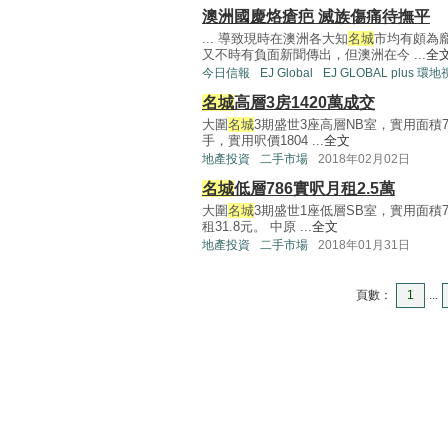
澳洲國慶烙瘡疤 滅族傷痛待撫平
... 導致現時在澳洲各大知
名城
市均有頗為
又不時有負面新聞傳出，但澳洲在今 ...
全
今日信報
EJ Global
EJ GLOBAL plus 環
名城
高層3房1420萬成交
大圍
名城
3期盛世3座高層NB室，實用面積7
手，實用呎價1804 ...
全文
地產投資
二手市場
2018年02月02日
名城
低層786實呎月租2.5萬
大圍
名城
3期盛世1座低層SB室，實用面積
租31.8元。 中原 ...
全文
地產投資
二手市場
2018年01月31日
頁數：
1
...