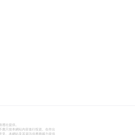
路透社提供。
不應只按本網站內容進行投資。在作出
意見。本網站及其資訊供應商竭力提供