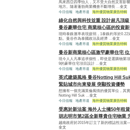
馬來西亞四季怡人，又不受大自然災害影
地方。隨著蓬勃商業機會不斷增長 ...
全文
今日信報
地產市道
海外優質物業廣告特輯
綠化自然與科技並重 設計超凡頂級
曼谷豪華住宅 商業核心區的投資新
現時泰銖滙率表現疲弱，1泰銖約等於0.2
點。曼谷作為泰國政治及經濟 ...
全文
今日信報
地產市道
海外優質物業廣告特輯
曼谷新商業核心區激罕豪華住宅 位
現今人人凡事追求個性，即使是選購物業項目
9的豪華住宅項目設計 ...
全文
今日信報
地產市道
海外優質物業廣告特輯
英式建築風格 曼谷Notting Hill Suk
緊貼城市向東發展 突顯投資優勢
想擁有一個充滿英倫風情的優質單位，其
Notting Hill Suk ...
全文
今日信報
地產市道
海外優質物業廣告特輯
受惠於新法案 海外人士擁50年租
胡志明市第2區全新尊貴住宅物業 
越南政府於2015年訂立了新的標誌性法案──住宅物業法
全文