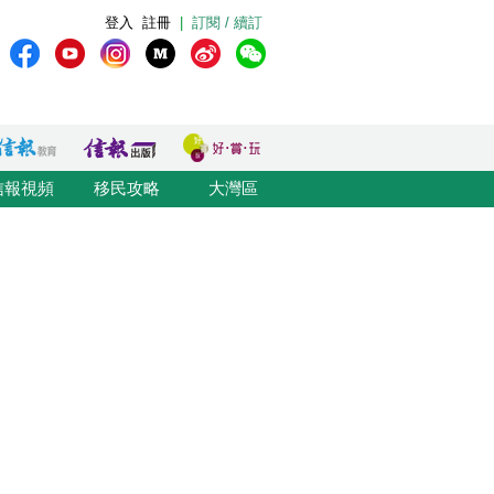
登入
註冊
|
訂閱 / 續訂
信報視頻
移民攻略
大灣區