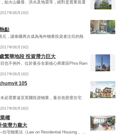
響，如火山爆發、洪水及地震等，絕對是置業首選
2017年08月19日
熱點
2港元，讓泰國再次成為海外物業投資者注目的熱
2017年08月19日
處繁華地段 投資潛力巨大
也不例外。位於曼谷全新核心商業區Phra Ram
2017年08月18日
humvit 105
實未必需要遠至英國投資物業，曼谷低密度住宅
2017年08月18日
賃業權
升值潛力龐大
（Law on Residential Housing， ...