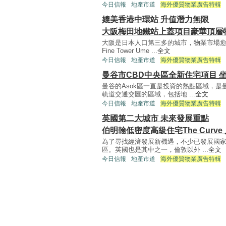
今日信報
地產市道
海外優質物業廣告特輯
媲美香港中環站 升值潛力無限
大阪梅田地鐵站上蓋項目豪華頂層
大阪是日本人口第三多的城市，物業市場愈
Fine Tower Ume ...
全文
今日信報
地產市道
海外優質物業廣告特輯
曼谷市CBD中央區全新住宅項目 
曼谷的Asok區一直是投資的熱點區域，
軌道交通交匯的區域，包括地 ...
全文
今日信報
地產市道
海外優質物業廣告特輯
英國第二大城市 未來發展重點
伯明翰低密度高級住宅The Curve
為了尋找經濟發展新機遇，不少已發展國
區。英國也是其中之一，倫敦以外 ...
全文
今日信報
地產市道
海外優質物業廣告特輯