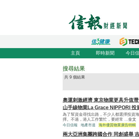
主頁
即時新聞
今日
搜尋結果
共 9 個結果
奧運刺激經濟 東京物業更具升值潛
山手線物業La Grace NIPPORI
為了幫資金尋找出路，不少人都選擇投資
擇。不過，港人工作繁忙，要經常 ...
全文
今日信報
地產市道
海外優質物業廣告特輯
兩大亞洲集團跨國合作 同創盛舉 