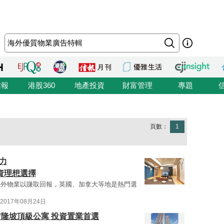
信報
港股360
地產投資
財富管理
專題
頁數：
1
力
 投資理想選擇
海外物業以賺取回報，英國、加拿大等地是熱門選
2017年08月24日
吉隆坡頂級公寓 投資置業首選