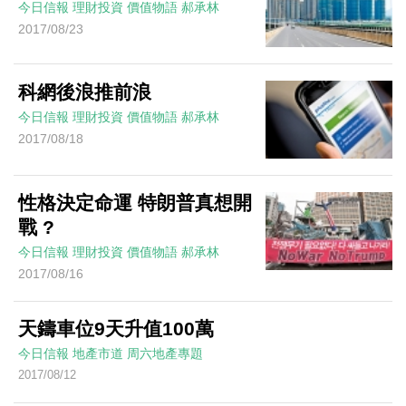
今日信報
理財投資
價值物語
郝承林
2017/08/23
科網後浪推前浪
今日信報
理財投資
價值物語
郝承林
2017/08/18
性格決定命運 特朗普真想開
戰 ?
今日信報
理財投資
價值物語
郝承林
2017/08/16
天鑄車位9天升值100萬
今日信報
地產市道
周六地產專題
2017/08/12