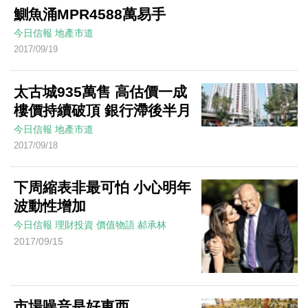
鰂魚涌MPR4588萬易手
今日信報
地產市道
2017/09/19
太古城935萬售 高估價一成
樓價持續破頂 銀行滯後半月
今日信報
地產市道
2017/09/18
下周縮表非最可怕 小心明年
波動性增加
今日信報
理財投資
價值物語
郝承林
2017/09/15
市場噪音是好東西