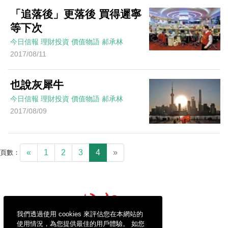
「追落後」更落後 買得遲寧
等下次
今日信報
理財投資
價值物語
郝承林
2017/08/11
也說灰犀牛
今日信報
理財投資
價值物語
郝承林
2017/08/09
«
1
2
3
4
»
頁數：
我們透過使用 cookies 來評估您在本網站的
使用情況，為您提供最佳的用戶體驗。 如您