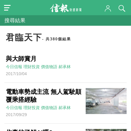
搜尋結果
君臨天下
- 共380個結果
與大師賞月
今日信報
理財投資
價值物語
郝承林
2017/10/04
電動車勢成主流 無人駕駛顛
覆乘搭經驗
今日信報
理財投資
價值物語
郝承林
2017/09/29