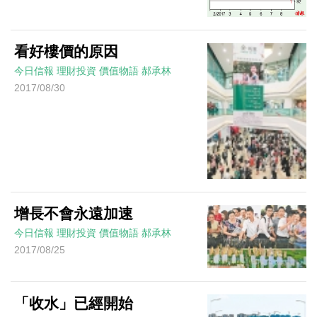
看好樓價的原因
今日信報
理財投資
價值物語
郝承林
2017/08/30
增長不會永遠加速
今日信報
理財投資
價值物語
郝承林
2017/08/25
「收水」已經開始