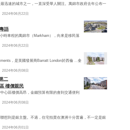
展最迅速的城市之一，一直深受華人關注。萬錦市政府去年公布一
2024年06月22日
粵語
1小時車程的萬錦市（Markham），向來是移民落
2024年06月22日
nts，是英國發展商Barratt London於西倫 ...
全
2024年06月08日
排第二
時尚區 樓價親民
市中心區樓價高昂，金錢預算有限的會到交通便利
2024年06月08日
會聯想到是銀主盤。不過，住宅拍賣在澳洲十分普遍，不一定是銀
2024年06月01日