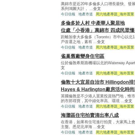
萬錦市是近20年多倫多人口增長最快、發
系列鴻圖大計， ...
全文
今日信報
地產市道
周六地產專題_海外置業
多倫多於人村 中產華人聚居地
位處「小香港」萬錦市 四成民眾懂
距離加拿大多倫多（Toronto）市中心以北
戶首選之地，素有 ...
全文
今日信報
地產市道
周六地產專題_海外置業
雀巢舊廠變身住宅區
位於倫敦希斯路機場以北的Waterway Apartme
文
今日信報
地產市道
周六地產專題_海外置業
倫敦十大宜居自治市 Hillingdon
Hayes & Harlington廠房活化
英國倫敦是不少港人置業投資熱門地，惟
的市郊尋寶，其中綠化率高、環境 ...
全文
今日信報
地產市道
周六地產專題_海外置業
海灘區住宅拍賣清出率八成
在香港，如果有住宅進行拍賣，大家馬上
主盤。悉尼北岸海 ...
全文
今日信報
地產市道
周六地產專題_海外置業