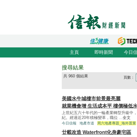
主頁
即時新聞
今日
搜尋結果
共 960 個結果
頁數：
美國水牛城樓市前景最亮麗
就業機會增 生活成本平 樓價極低
上世紀五六十年代的一輪產業轉型升級中
紀。經過近20年積極變革，職位 ...
全文
今日信報
地產市道
周六地產專題_海外置業
廿載改造 Waterfront化身豪宅區