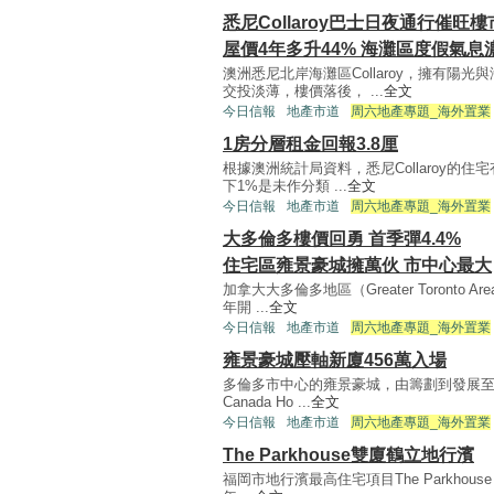
悉尼Collaroy巴士日夜通行催旺樓
屋價4年多升44% 海灘區度假氣息
澳洲悉尼北岸海灘區Collaroy，擁有
交投淡薄，樓價落後， ...
全文
今日信報
地產市道
周六地產專題_海外置業
1房分層租金回報3.8厘
根據澳洲統計局資料，悉尼Collaroy的住
下1%是未作分類 ...
全文
今日信報
地產市道
周六地產專題_海外置業
大多倫多樓價回勇 首季彈4.4%
住宅區雍景豪城擁萬伙 市中心最大
加拿大大多倫多地區（Greater Toront
年開 ...
全文
今日信報
地產市道
周六地產專題_海外置業
雍景豪城壓軸新廈456萬入場
多倫多市中心的雍景豪城，由籌劃到發展至今
Canada Ho ...
全文
今日信報
地產市道
周六地產專題_海外置業
The Parkhouse雙廈鶴立地行濱
福岡市地行濱最高住宅項目The Parkhouse