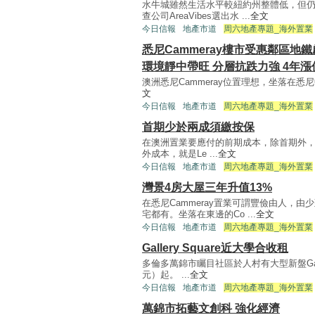
水牛城雖然生活水平較紐約州整體低，但
查公司AreaVibes選出水 ...
全文
今日信報
地產市道
周六地產專題_海外置業
悉尼Cammeray樓市受惠鄰區地
環境靜中帶旺 分層抗跌力強 4年漲
澳洲悉尼Cammeray位置理想，坐落在悉尼中央商業區（
文
今日信報
地產市道
周六地產專題_海外置業
首期少於兩成須繳按保
在澳洲置業要應付的前期成本，除首期外
外成本，就是Le ...
全文
今日信報
地產市道
周六地產專題_海外置業
灣景4房大屋三年升值13%
在悉尼Cammeray置業可謂豐儉由人，
宅都有。坐落在東邊的Co ...
全文
今日信報
地產市道
周六地產專題_海外置業
Gallery Square近大學合收租
多倫多萬錦市矚目社區於人村有大型新盤Galler
元）起。 ...
全文
今日信報
地產市道
周六地產專題_海外置業
萬錦市拓藝文創科 強化經濟