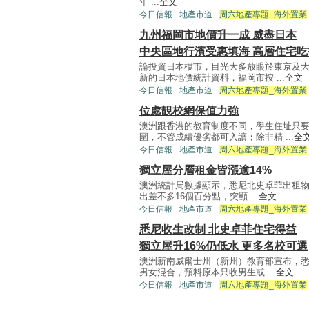
年 ...
全文
今日信報
地產市道
周六地產專題_海外置業
九州福岡市地價升一成 威盡日本
中央區地行濱受惠填海 高層住宅吃
論投資日本樓市，目光大多放眼於東京及
新的日本地價統計資料，福岡市按 ...
全文
今日信報
地產市道
周六地產專題_海外置業
位處靚校網保值力強
澳洲跟香港的教育制度不同，學生住址只
圍，不管成績優劣都可入讀；除非精 ...
全
今日信報
地產市道
周六地產專題_海外置業
獨立屋分層租金皆漲逾14%
澳洲統計局數據顯示，悉尼北史卓菲出租物
出差不多16個百分點，突顯 ...
全文
今日信報
地產市道
周六地產專題_海外置業
悉尼收生改制 北史卓菲住宅得益
獨立屋升16%仍低水 更多名校可選
澳洲新南威爾士州（新州）教育部宣布，悉
男女混合，預料原本只收男生或 ...
全文
今日信報
地產市道
周六地產專題_海外置業