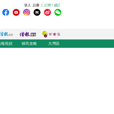
登入
註冊
|
訂閱 / 續訂
信報視頻
移民攻略
大灣區