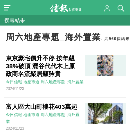
搜尋結果
周六地產專題_海外置業
- 共960個結果
東京豪宅價升不停 按年飆
38%破頂 澀谷代代木上原
政商名流聚居顯矜貴
今日信報
地產市道
周六地產專題_海外置業
2024/11/23
富人區大山町樓花403萬起
今日信報
地產市道
周六地產專題_海外置
業
2024/11/23