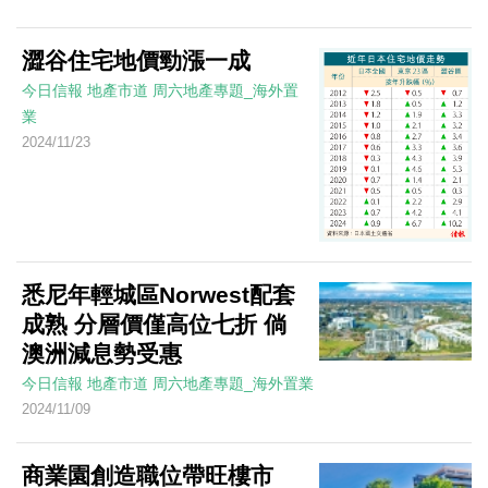
澀谷住宅地價勁漲一成
今日信報
地產市道
周六地產專題_海外置
業
2024/11/23
悉尼年輕城區Norwest配套
成熟 分層價僅高位七折 倘
澳洲減息勢受惠
今日信報
地產市道
周六地產專題_海外置業
2024/11/09
商業園創造職位帶旺樓市