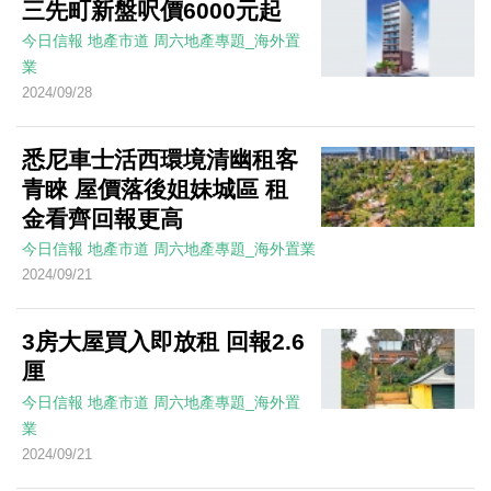
三先町新盤呎價6000元起
今日信報
地產市道
周六地產專題_海外置
業
2024/09/28
悉尼車士活西環境清幽租客
青睞 屋價落後姐妹城區 租
金看齊回報更高
今日信報
地產市道
周六地產專題_海外置業
2024/09/21
3房大屋買入即放租 回報2.6
厘
今日信報
地產市道
周六地產專題_海外置
業
2024/09/21