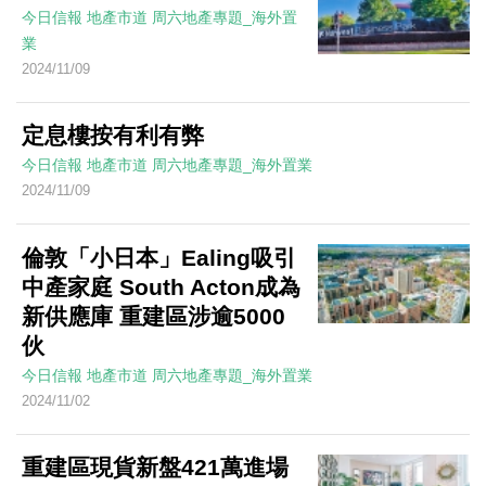
今日信報
地產市道
周六地產專題_海外置
業
2024/11/09
定息樓按有利有弊
今日信報
地產市道
周六地產專題_海外置業
2024/11/09
倫敦「小日本」Ealing吸引
中產家庭 South Acton成為
新供應庫 重建區涉逾5000
伙
今日信報
地產市道
周六地產專題_海外置業
2024/11/02
重建區現貨新盤421萬進場