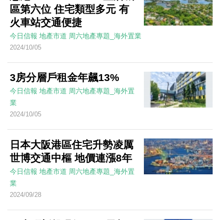
區第六位 住宅類型多元 有
火車站交通便捷
今日信報
地產市道
周六地產專題_海外置業
2024/10/05
3房分層戶租金年飆13%
今日信報
地產市道
周六地產專題_海外置
業
2024/10/05
日本大阪港區住宅升勢凌厲
世博交通中樞 地價連漲8年
今日信報
地產市道
周六地產專題_海外置
業
2024/09/28