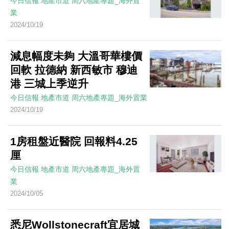
今日信報
地產市道
周六地產專題_海外置
業
2024/10/19
減息幅度未夠 大溫哥華樓價
回軟 拉德納 新西敏市 穆迪
港 三城上季逆升
今日信報
地產市道
周六地產專題_海外置業
2024/10/19
1房租盤近醫院 回報料4.25
厘
今日信報
地產市道
周六地產專題_海外置
業
2024/10/05
悉尼Wollstonecraft宜居城