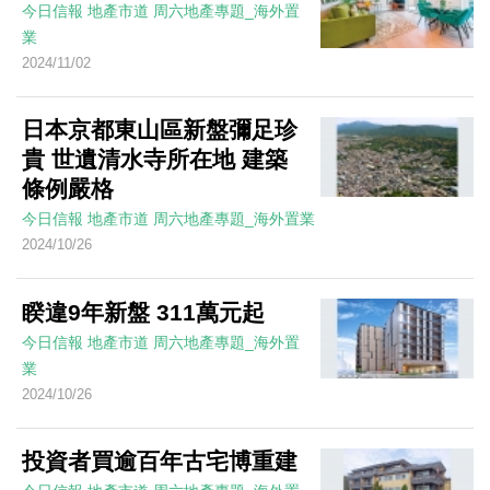
今日信報
地產市道
周六地產專題_海外置
業
2024/11/02
日本京都東山區新盤彌足珍
貴 世遺清水寺所在地 建築
條例嚴格
今日信報
地產市道
周六地產專題_海外置業
2024/10/26
睽違9年新盤 311萬元起
今日信報
地產市道
周六地產專題_海外置
業
2024/10/26
投資者買逾百年古宅博重建