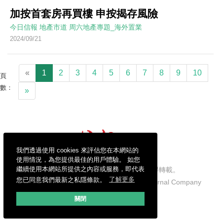
加按首套房再買樓 申按揭存風險
今日信報
地產市道
周六地產專題_海外置業
2024/09/21
«
1
2
3
4
5
6
7
8
9
10
頁
數：
»
我們透過使用 cookies 來評估您在本網站的
使用情況，為您提供最佳的用戶體驗。 如您
繼續使用本網站所提供之內容或服務，即代表
信報財經新聞有限公司版權所有，不得轉載。
您已同意我們最新之私隱條款。
了解更多
Copyright © 2026 Hong Kong Economic Journal Company
Limited. All rights reserved.
關閉