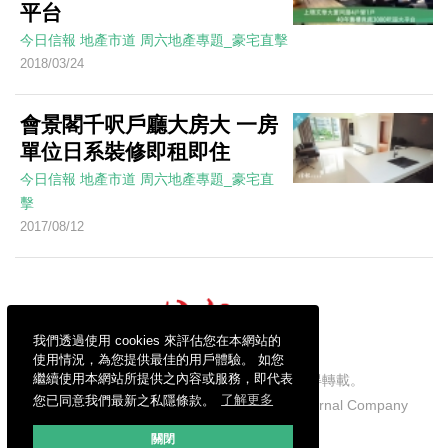
平台
今日信報
地產市道
周六地產專題_豪宅直擊
2018/03/24
會景閣千呎戶廳大房大 一房
單位日系裝修即租即住
今日信報
地產市道
周六地產專題_豪宅直
擊
2017/08/12
我們透過使用 cookies 來評估您在本網站的
使用情況，為您提供最佳的用戶體驗。 如您
繼續使用本網站所提供之內容或服務，即代表
信報財經新聞有限公司版權所有，不得轉載。
您已同意我們最新之私隱條款。
了解更多
Copyright © 2026 Hong Kong Economic Journal Company
Limited. All rights reserved.
關閉