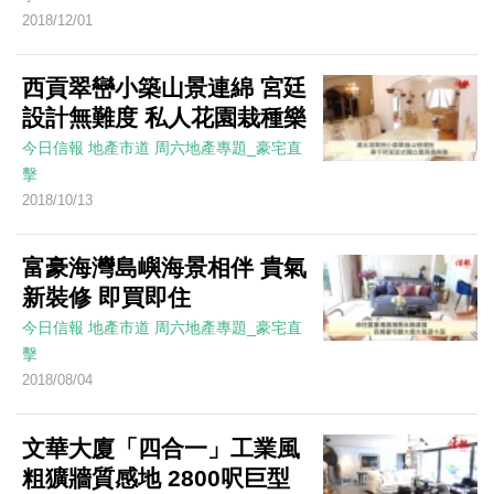
2018/12/01
西貢翠巒小築山景連綿 宮廷
設計無難度 私人花園栽種樂
今日信報
地產市道
周六地產專題_豪宅直
擊
2018/10/13
富豪海灣島嶼海景相伴 貴氣
新裝修 即買即住
今日信報
地產市道
周六地產專題_豪宅直
擊
2018/08/04
文華大廈「四合一」工業風
粗獷牆質感地 2800呎巨型