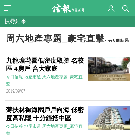
搜尋結果
周六地產專題_豪宅直擊
- 共6個結果
九龍塘花園低密度取勝 名校
區 4房戶 合大家庭
今日信報
地產市道
周六地產專題_豪宅直
擊
2019/09/07
薄扶林御海園戶戶向海 低密
度高私隱 十分鐘抵中區
今日信報
地產市道
周六地產專題_豪宅直
擊