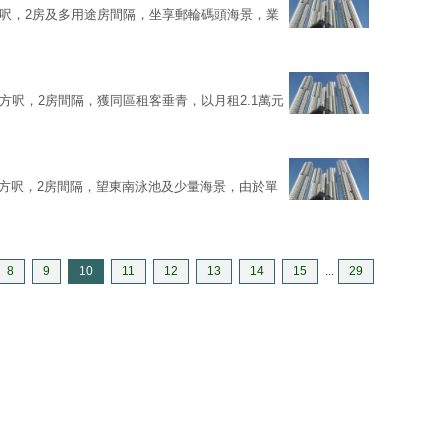
4方呎，2房及多用途房間隔，坐享郵輪碼頭海景，業
7方呎，2房間隔，獲同區租客垂青，以月租2.1萬元
98方呎，2房間隔，望東南泳池及少量海景，由於單
8
9
10
11
12
13
14
15
...
29