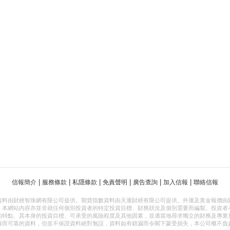
|
|
|
|
|
|
信報簡介
服務條款
私隱條款
免責聲明
廣告查詢
加入信報
聯絡信報
資料由財經智珠網有限公司提供。期貨指數資料由天滙財經有限公司提供。外滙及黃金報價由
，本網站內容亦並非就任何個別投資者的特定投資目標、財務狀況及個別需要而編製。投資者
的特點、其本身的投資目標、可承受的風險程度及其他因素，並適當地尋求獨立的財務及專業
確而可靠的資料，但並不保證資料絕對無誤，資料如有錯漏而令閣下蒙受損失，本公司概不負