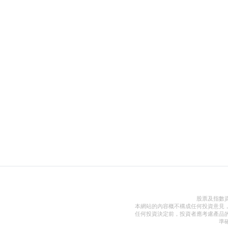
股票及指數
本網站的內容概不構成任何投資意見
任何投資決定前，投資者應考慮產品
準