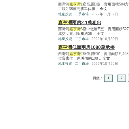
西灣河
嘉亨灣
1座高層D室，實用面積50
主以2.38萬元將單位租 ...
全文
地產投資
二手市場
2022年11月02日
嘉亨灣
兩房2.1萬租出
西灣河
嘉亨灣
6座中低層E室，實用面積52
成交，實用呎租約39 ...
全文
地產投資
二手市場
2022年10月30日
嘉亨灣
低層兩房1080萬承接
西灣河
嘉亨灣
2座低層F室，實用面積約4
位質素佳，原叫價約108 ...
全文
地產投資
二手市場
2022年10月25日
頁數：
1
...
7