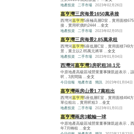
地產投資
二手市場
2023年02月26日
嘉亨灣
三房海景1650萬承接
西灣河
嘉亨灣
5座極高層D室，實用面積67
接，實用呎價約2444 ...
全文
地產投資
二手市場
2023年02月05日
嘉亨灣
三房海景2.85萬承租
西灣河
嘉亨灣
6座低層C室，實用面積74
景，業主以2.85萬元將單 ...
全文
地產投資
二手市場
2023年01月04日
西灣河
嘉亨灣
3房呎租38.1元
中原地產高級區域營業董事陳凱超表示，
呎，3房間隔 ...
全文
今日信報
地產市道
簡訊
2023年01月04日
嘉亨灣
兩房山景1.7萬租出
西灣河
嘉亨灣
5座低層E室，實用面積494
單位租出，實用呎租3 ...
全文
地產投資
二手市場
2023年01月01日
嘉亨灣
兩房3載輸一球
中原地產高級區域營業董事陳凱超表示，
年7月轉租 ...
全文
今日信報
地產市道
簡訊
2022年12月22日