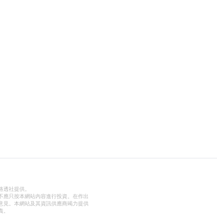
路透社提供。
不應只按本網站內容進行投資。在作出
意見。本網站及其資訊供應商竭力提供
責。