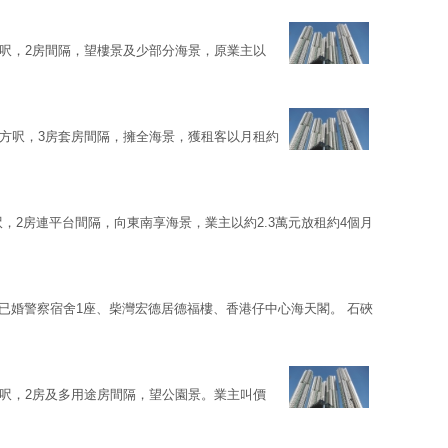
0方呎，2房間隔，望樓景及少部分海景，原業主以
62方呎，3房套房間隔，擁全海景，獲租客以月租約
呎，2房連平台間隔，向東南享海景，業主以約2.3萬元放租約4個月
灣已婚警察宿舍1座、柴灣宏德居德福樓、香港仔中心海天閣。 石硤
6方呎，2房及多用途房間隔，望公園景。業主叫價