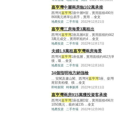
嘉亨灣
中層兩房蝕102萬承接
西灣河
嘉亨灣
2座中層H室，實用面積49
868萬元將單位易手，實用 ...
全文
地產投資
二手市場
2022年12月21日
嘉亨灣
三房海景3萬租出
西灣河
嘉亨灣
2座高層A室，實用面積約6
3萬元成交，實用呎租約4 ...
全文
地產投資
二手市場
2022年12月17日
夫婦1.9萬租
嘉亨灣
兩房海景
西灣河
嘉亨灣
1座低層，實用面積約462方
後，吸 ...
全文
地產投資
二手市場
2022年12月16日
34個指明地方納強檢
... 安閣及廬山閣、西灣河
嘉亨灣
3座、柴
尾邨美柏樓、橫 ...
全文
即時新聞
時事脈搏
2022年12月11日
嘉亨灣
兩房915萬獲投資客承接
西灣河
嘉亨灣
2座低層D室，實用面積49
1050萬元，最終減135 ...
全文
地產投資
二手市場
2022年12月06日