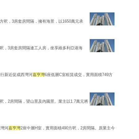
5方呎，3房套房間隔，擁有海景，以1650萬元承
9方呎，3房套房間隔連工人房，坐享維多利亞港海
該行新近促成西灣河
嘉亨灣
6座低層C室租賃成交，實用面積749方
方呎，2房間隔，望山景及內園景。業主以1.7萬元將
西灣河
嘉亨灣
2座中層H室，實用面積490方呎，2房間隔。原業主今