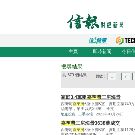
主頁
即時新聞
今日
搜尋結果
共 579 個結果
頁數：
1
...
7
家庭3.4萬租
嘉亨灣
三房海景
西灣河
嘉亨灣
6座中層B室，實用面積74
頭海景，業主以約3.6萬 ...
全文
地產投資
二手市場
2023年03月24日
嘉亨灣
三房海景3638萬成交
西灣河
嘉亨灣
3座中層B室，實用面積112
主於2015年開始放盤， ...
全文