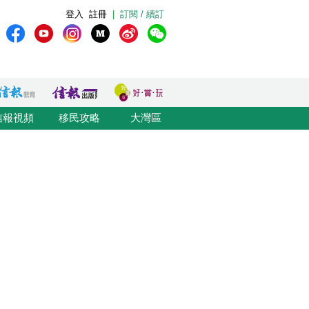
登入
註冊
|
訂閱 / 續訂
信報視頻
移民攻略
大灣區