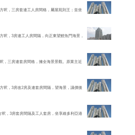
47方呎，三房套連工人房間格，屬屋苑則王；並坐
49方呎，3房連工人房間隔，向正東望鯉魚門海景，
3方呎，三房連套房間格，擁全海景景觀。原業主近
8方呎，3房改2房及連套房間隔，望海景，議價後
9方呎，3房套房間隔及工人套房，坐享維多利亞港