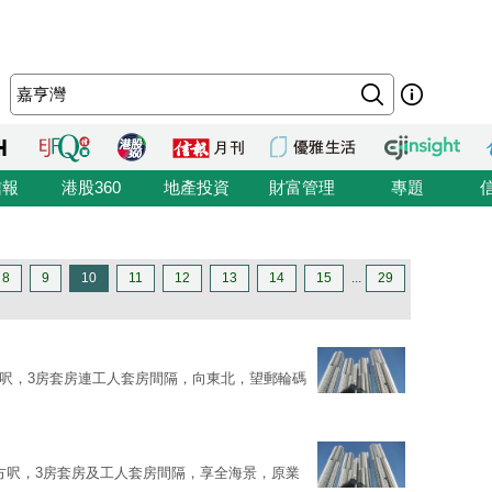
信報
港股360
地產投資
財富管理
專題
8
9
10
11
12
13
14
15
...
29
9方呎，3房套房連工人套房間隔，向東北，望郵輪碼
8方呎，3房套房及工人套房間隔，享全海景，原業