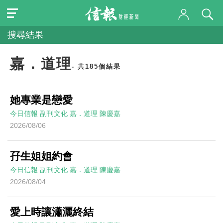
搜尋結果
嘉．道理
- 共185個結果
她專業是戀愛
今日信報
副刊文化
嘉．道理
陳慶嘉
2026/08/06
孖生姐姐約會
今日信報
副刊文化
嘉．道理
陳慶嘉
2026/08/04
愛上時讓瀟灑終結