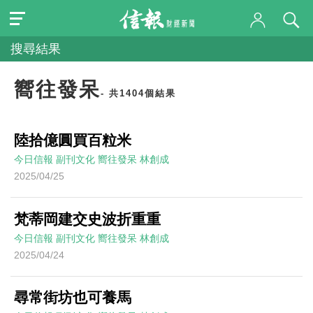
搜尋結果
嚮往發呆
- 共1404個結果
陸拾億圓買百粒米
今日信報
副刊文化
嚮往發呆
林創成
2025/04/25
梵蒂岡建交史波折重重
今日信報
副刊文化
嚮往發呆
林創成
2025/04/24
尋常街坊也可養馬