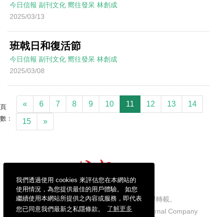
今日信報
副刊文化
嚮往發呆
林創成
2025/03/13
班戟日和復活節
今日信報
副刊文化
嚮往發呆
林創成
2025/03/08
«
6
7
8
9
10
11
12
13
14
頁
數：
15
»
我們透過使用 cookies 來評估您在本網站的
使用情況，為您提供最佳的用戶體驗。 如您
繼續使用本網站所提供之內容或服務，即代表
信報財經新聞有限公司版權所有，不得轉載。
您已同意我們最新之私隱條款。
了解更多
Copyright © 2026 Hong Kong Economic Journal Company