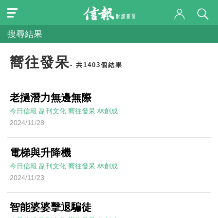
搜尋結果
嚮往發呆
- 共1403個結果
老撾潛力無邊無際
今日信報
副刊文化
嚮往發呆
林創成
2024/11/28
電梯與升降機
今日信報
副刊文化
嚮往發呆
林創成
2024/11/23
智能婆婆擊退騙徒