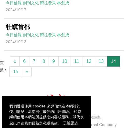
今日信報
副刊文化
嚮往發呆
林創成
2024/10/17
牡蠣首都
今日信報
副刊文化
嚮往發呆
林創成
2024/10/12
«
6
7
8
9
10
11
12
13
14
頁
數：
15
»
我們透過使用 cookies 來評估您在本網站的
使用情況，為您提供最佳的用戶體驗。 如您
繼續使用本網站所提供之內容或服務，即代表
信報財經新聞有限公司版權所有，不得轉載。
您已同意我們最新之私隱條款。
了解更多
Copyright © 2026 Hong Kong Economic Journal Company