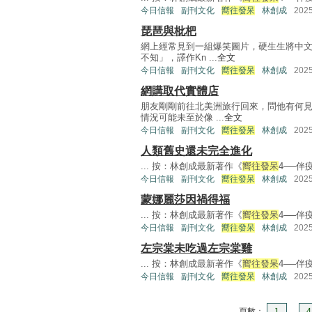
今日信報
副刊文化
嚮往發呆
林創成
202
琵琶與枇杷
網上經常見到一組爆笑圖片，硬生生將中
不知」，譯作Kn ...
全文
今日信報
副刊文化
嚮往發呆
林創成
202
網購取代實體店
朋友剛剛前往北美洲旅行回來，問他有何
情況可能未至於像 ...
全文
今日信報
副刊文化
嚮往發呆
林創成
202
人類舊史還未完全進化
... 按：林創成最新著作《
嚮往發呆
4──伴
今日信報
副刊文化
嚮往發呆
林創成
202
蒙娜麗莎因禍得福
... 按：林創成最新著作《
嚮往發呆
4──伴
今日信報
副刊文化
嚮往發呆
林創成
202
左宗棠未吃過左宗棠雞
... 按：林創成最新著作《
嚮往發呆
4──伴
今日信報
副刊文化
嚮往發呆
林創成
202
頁數：
1
...
4