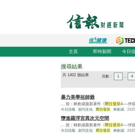
主頁
即時新聞
今日
搜尋結果
共 1402 個結果
頁數：
1
...
4
暴力美學祖師爺
... 按：林創成最新著作《
嚮往發呆
4──伴
今日信報
副刊文化
嚮往發呆
林創成
202
墮進羅浮宮異次元空間
... 按：林創成最新著作《
嚮往發呆
4──伴
今日信報
副刊文化
嚮往發呆
林創成
202