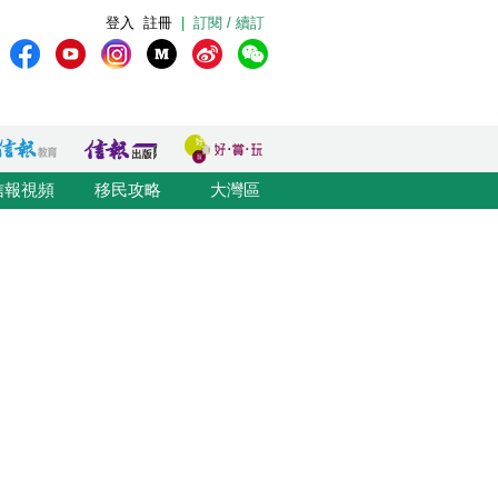
登入
註冊
|
訂閱 / 續訂
信報視頻
移民攻略
大灣區