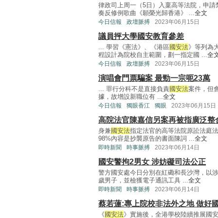
律政司上周一（5日）入稟高等法院，申請
奏反修例歌曲《願榮光歸香港》 ...
全文
今日信報
政壇脈搏
2023年06月15日
議員抨大學國安教育參差
... 學習《憲法》、《港區
國安法
》等列為
程設計為院校自主範圍，劃一指定國 ...
全
今日信報
政壇脈搏
2023年06月15日
演唱會門票騙案 最勁一宗呃23萬
... 罪行分科不是直接負責
國安法
案件，但
據，故增設新職位有 ...
全文
今日信報
獨眼香江
獨眼
2023年06月15日
高院法官陳嘉信另案再被指廣泛整
身兼
國安法
指定法官的高等法院原訟法庭
98%內容是抄襲原告的書面陳詞 ...
全文
即時新聞
時事脈搏
2023年06月14日
國安警拘2男女 涉妨礙司法公正
警方國安處今日分別在紅磡和長沙灣，以涉
歲男子，並檢獲電子通訊工具 ...
全文
即時新聞
時事脈搏
2023年06月14日
蔡若蓮:專上院校非法外之地 做好
《
國安法
》實施後，全港學校陸續推展國安