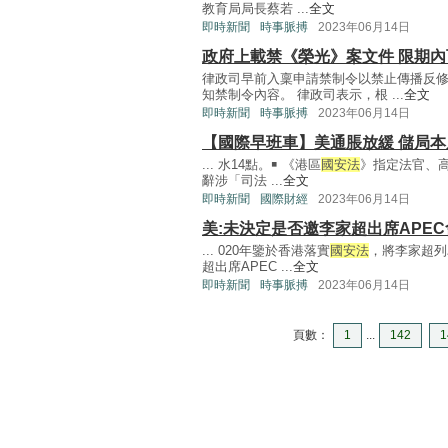
教育局局長蔡若 ...
全文
即時新聞
時事脈搏
2023年06月14日
政府上載禁《榮光》案文件 限期
律政司早前入稟申請禁制令以禁止傳播反
知禁制令內容。 律政司表示，根 ...
全文
即時新聞
時事脈搏
2023年06月14日
【國際早班車】美通脹放緩 儲局本
... 水14點。￭ 《港區
國安法
》指定法官、高
辭涉「司法 ...
全文
即時新聞
國際財經
2023年06月14日
美:未決定是否邀李家超出席APE
... 020年鑒於香港落實
國安法
，將李家超列
超出席APEC ...
全文
即時新聞
時事脈搏
2023年06月14日
頁數：
1
...
142
1