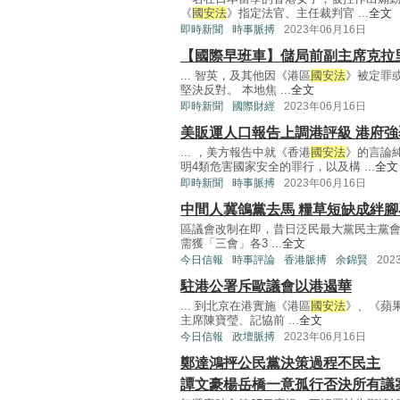
《
國安法
》指定法官、主任裁判官 ...
全文
即時新聞
時事脈搏
2023年06月16日
【國際早班車】儲局前副主席克拉里
... 智英，及其他因《港區
國安法
》被定罪
堅決反對。 本地焦 ...
全文
即時新聞
國際財經
2023年06月16日
美販運人口報告上調港評級 港府強
... ，美方報告中就《香港
國安法
》的言論
明4類危害國家安全的罪行，以及構 ...
全文
即時新聞
時事脈搏
2023年06月16日
中間人冀鴿黨去馬 糧草短缺成絆腳
區議會改制在即，昔日泛民最大黨民主黨
需獲「三會」各3 ...
全文
今日信報
時事評論
香港脈搏
余錦賢
202
駐港公署斥歐議會以港遏華
... 到北京在港實施《港區
國安法
》、《蘋
主席陳寶瑩、記協前 ...
全文
今日信報
政壇脈搏
2023年06月16日
鄭達鴻抨公民黨決策過程不民主
譚文豪楊岳橋一意孤行否決所有議