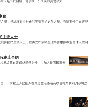
鴻昨天起出庭自辯，他供稱，公民黨執委會猶如
事務
要之舉，是維護香港社會和平安寧的必然之舉。有關案件仍在審理
民主派人士
或羈押的民主派人士，並再次呼籲歐盟理事會根據歐盟全球人權制
即時終止合約
學校應該要在報價或招標文件中，加入維護國家安
嘉信，日前被上訴庭批評在黃道益活絡油商標侵權案的判詞涉司法