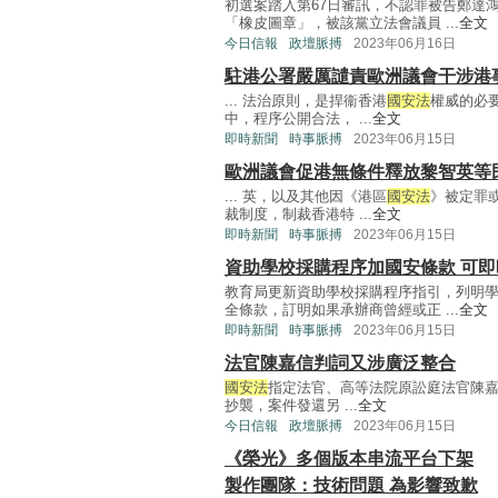
初選案踏入第67日審訊，不認罪被告鄭達
「橡皮圖章」，被該黨立法會議員 ...
全文
今日信報
政壇脈搏
2023年06月16日
駐港公署嚴厲譴責歐洲議會干涉港
... 法治原則，是捍衞香港
國安法
權威的必
中，程序公開合法， ...
全文
即時新聞
時事脈搏
2023年06月15日
歐洲議會促港無條件釋放黎智英等
... 英，以及其他因《港區
國安法
》被定罪
裁制度，制裁香港特 ...
全文
即時新聞
時事脈搏
2023年06月15日
資助學校採購程序加國安條款 可
教育局更新資助學校採購程序指引，列明
全條款，訂明如果承辦商曾經或正 ...
全文
即時新聞
時事脈搏
2023年06月15日
法官陳嘉信判詞又涉廣泛整合
國安法
指定法官、高等法院原訟庭法官陳
抄襲，案件發還另 ...
全文
今日信報
政壇脈搏
2023年06月15日
《榮光》多個版本串流平台下架
製作團隊：技術問題 為影響致歉