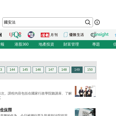
信報
港股360
地產投資
財富管理
專題
43
144
145
146
147
148
149
150
首次。課程內容包括在國家行政學院聽講座、了解
文
准保釋
動意圖的作為，今日被押往西九龍裁判法院提堂，