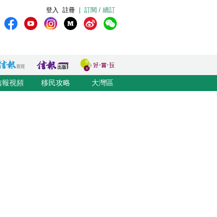
登入
註冊
|
訂閱 / 續訂
信報視頻
移民攻略
大灣區