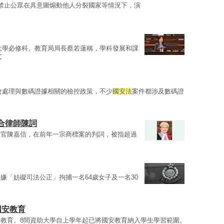
禁止公眾在具意圖煽動他人分裂國家等情況下，演
大學必修科。教育局局長蔡若蓮稱，學科發展和課
文
會處理與數碼證據相關的檢控政策，不少
國安法
案件都涉及數碼證
合律師陳詞
法官陳嘉信，在前年一宗商標案的判詞，被指超過
嫌「妨礙司法公正」拘捕一名64歲女子及一名30
國安教育
教育。8間資助大學自上學年起已將國安教育納入學生學習範圍。