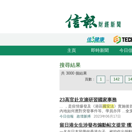
主頁
即時新聞
今日
搜尋結果
共 3000 個結果
頁數：
1
...
142
1
23高官赴京滬研習國家事務
... ，是疫情爆發及《港區
國安法
》實施後
內地如何應對突發事件等。學員亦拜 ...
全
今日信報
政壇脈搏
2023年06月17日
留日港女生涉發布煽動帖文提堂 獲
一名在日本留學的香港女子，被控作出煽