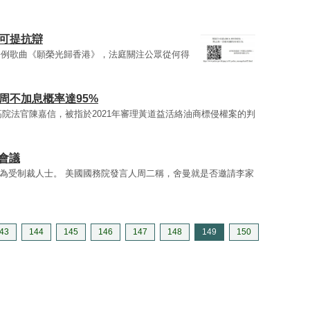
內可提抗辯
修例歌曲《願榮光歸香港》，法庭關注公眾從何得
周不加息概率達95%
院法官陳嘉信，被指於2021年審理黃道益活絡油商標侵權案的判
C會議
為受制裁人士。 美國國務院發言人周二稱，舍曼就是否邀請李家
43
144
145
146
147
148
149
150