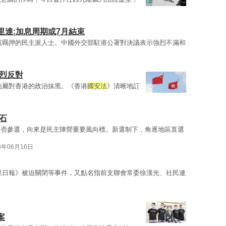
達:加息周期或7月結束
或羈押的民主派人士。中國外交部駐港公署對決議表示強烈不滿和
烈反對
純屬對香港的政治抹黑。《香港
國安法
》清晰地訂
石
會否參選，向來是民主陣營重要風向標。新選制下，角逐地區直選
3年06月16日
果日報》被迫關閉等事件，又點名指前支聯會常委徐漢光、社民連
案