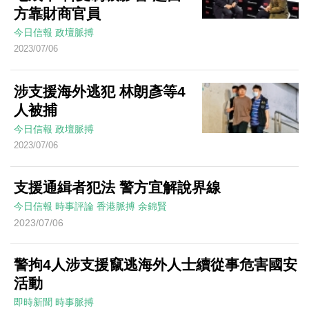
方靠財商官員
今日信報
政壇脈搏
2023/07/06
涉支援海外逃犯 林朗彥等4
人被捕
今日信報
政壇脈搏
2023/07/06
支援通緝者犯法 警方宜解說界線
今日信報
時事評論
香港脈搏
余錦賢
2023/07/06
警拘4人涉支援竄逃海外人士續從事危害國安
活動
即時新聞
時事脈搏