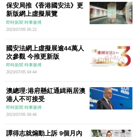
保安局推《香港國安法》更
新版網上虛擬展覽
即時新聞
時事脈搏
2023/07/05 05:22
國安法網上虛擬展逾44萬人
次參觀 今推更新版
即時新聞
時事脈搏
2023/07/05 04:44
澳總理:港府懸紅通緝兩居澳
港人不可接受
即時新聞
時事脈搏
2023/07/05 09:46
譚得志就煽動上訴 9個月內